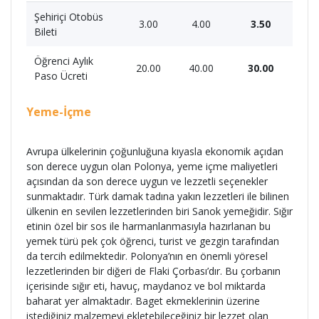
Şehiriçi Otobüs
3.00
4.00
3.50
Bileti
Öğrenci Aylık
20.00
40.00
30.00
Paso Ücreti
Yeme-İçme
Avrupa ülkelerinin çoğunluğuna kıyasla ekonomik açıdan
son derece uygun olan Polonya, yeme içme maliyetleri
açısından da son derece uygun ve lezzetli seçenekler
sunmaktadır. Türk damak tadına yakın lezzetleri ile bilinen
ülkenin en sevilen lezzetlerinden biri Sanok yemeğidir. Sığır
etinin özel bir sos ile harmanlanmasıyla hazırlanan bu
yemek türü pek çok öğrenci, turist ve gezgin tarafından
da tercih edilmektedir. Polonya’nın en önemli yöresel
lezzetlerinden bir diğeri de Flaki Çorbası’dır. Bu çorbanın
içerisinde sığır eti, havuç, maydanoz ve bol miktarda
baharat yer almaktadır. Baget ekmeklerinin üzerine
istediğiniz malzemeyi ekletebileceğiniz bir lezzet olan