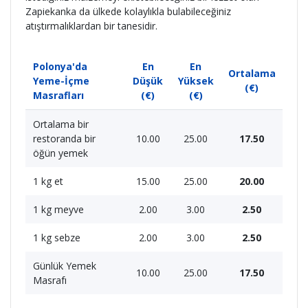
Zapiekanka da ülkede kolaylıkla bulabileceğiniz
atıştırmalıklardan bir tanesidir.
Polonya'da
En
En
Ortalama
Yeme-İçme
Düşük
Yüksek
(€)
Masrafları
(€)
(€)
Ortalama bir
restoranda bir
10.00
25.00
17.50
öğün yemek
1 kg et
15.00
25.00
20.00
1 kg meyve
2.00
3.00
2.50
1 kg sebze
2.00
3.00
2.50
Günlük Yemek
10.00
25.00
17.50
Masrafı