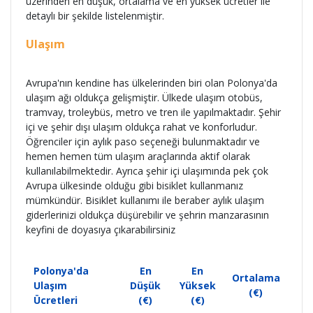
üzerinden en düşük, ortalama ve en yüksek ücretler ile
detaylı bir şekilde listelenmiştir.
Ulaşım
Avrupa'nın kendine has ülkelerinden biri olan Polonya'da
ulaşım ağı oldukça gelişmiştir. Ülkede ulaşım otobüs,
tramvay, troleybüs, metro ve tren ile yapılmaktadır. Şehir
içi ve şehir dışı ulaşım oldukça rahat ve konforludur.
Öğrenciler için aylık paso seçeneği bulunmaktadır ve
hemen hemen tüm ulaşım araçlarında aktif olarak
kullanılabilmektedir. Ayrıca şehir içi ulaşımında pek çok
Avrupa ülkesinde olduğu gibi bisiklet kullanmanız
mümkündür. Bisiklet kullanımı ile beraber aylık ulaşım
giderlerinizi oldukça düşürebilir ve şehrin manzarasının
keyfini de doyasıya çıkarabilirsiniz
Polonya'da
En
En
Ortalama
Ulaşım
Düşük
Yüksek
(€)
Ücretleri
(€)
(€)