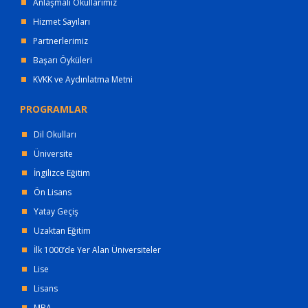
Anlaşmalı Okullarımız
Hizmet Sayıları
Partnerlerimiz
Başarı Öyküleri
KVKK ve Aydınlatma Metni
PROGRAMLAR
Dil Okulları
Üniversite
İngilizce Eğitim
Ön Lisans
Yatay Geçiş
Uzaktan Eğitim
İlk 1000’de Yer Alan Üniversiteler
Lise
Lisans
MBA