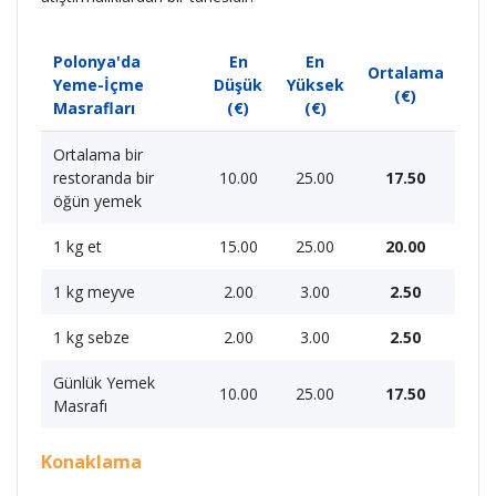
Polonya'da
En
En
Ortalama
Yeme-İçme
Düşük
Yüksek
(€)
Masrafları
(€)
(€)
Ortalama bir
restoranda bir
10.00
25.00
17.50
öğün yemek
1 kg et
15.00
25.00
20.00
1 kg meyve
2.00
3.00
2.50
1 kg sebze
2.00
3.00
2.50
Günlük Yemek
10.00
25.00
17.50
Masrafı
Konaklama