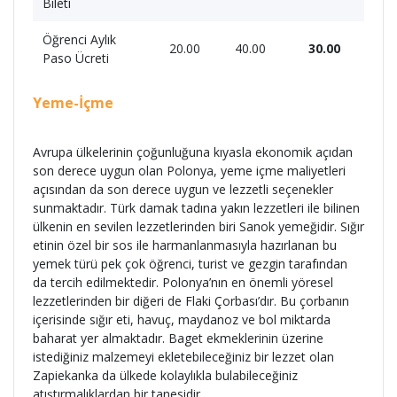
Bileti
Öğrenci Aylık
20.00
40.00
30.00
Paso Ücreti
Yeme-İçme
Avrupa ülkelerinin çoğunluğuna kıyasla ekonomik açıdan
son derece uygun olan Polonya, yeme içme maliyetleri
açısından da son derece uygun ve lezzetli seçenekler
sunmaktadır. Türk damak tadına yakın lezzetleri ile bilinen
ülkenin en sevilen lezzetlerinden biri Sanok yemeğidir. Sığır
etinin özel bir sos ile harmanlanmasıyla hazırlanan bu
yemek türü pek çok öğrenci, turist ve gezgin tarafından
da tercih edilmektedir. Polonya’nın en önemli yöresel
lezzetlerinden bir diğeri de Flaki Çorbası’dır. Bu çorbanın
içerisinde sığır eti, havuç, maydanoz ve bol miktarda
baharat yer almaktadır. Baget ekmeklerinin üzerine
istediğiniz malzemeyi ekletebileceğiniz bir lezzet olan
Zapiekanka da ülkede kolaylıkla bulabileceğiniz
atıştırmalıklardan bir tanesidir.