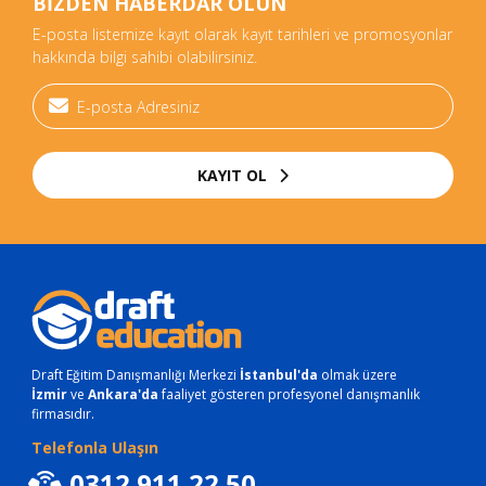
BİZDEN HABERDAR OLUN
E-posta listemize kayıt olarak kayıt tarihleri ve promosyonlar
hakkında bilgi sahibi olabilirsiniz.
KAYIT OL
Draft Eğitim Danışmanlığı Merkezi
İstanbul'da
olmak üzere
İzmir
ve
Ankara'da
faaliyet gösteren profesyonel danışmanlık
firmasıdır.
Telefonla Ulaşın
0312 911 22 50