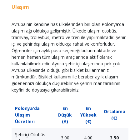
Ulaşım
Avrupa'nın kendine has ülkelerinden biri olan Polonya'da
ulaşım ağı oldukça gelişmiştir. Ülkede ulaşım otobüs,
tramvay, troleybüs, metro ve tren ile yapılmaktadır. Şehir
içi ve şehir dışı ulaşım oldukça rahat ve konforludur.
Öğrenciler için aylık paso seçeneği bulunmaktadır ve
hemen hemen tüm ulaşım araçlarında aktif olarak
kullanılabilmektedir. Ayrıca şehir içi ulaşımında pek çok
Avrupa ülkesinde olduğu gibi bisiklet kullanmanız
mümkündür. Bisiklet kullanımı ile beraber aylık ulaşım
giderlerinizi oldukça düşürebilir ve şehrin manzarasının
keyfini de doyasıya çıkarabilirsiniz
Polonya'da
En
En
Ortalama
Ulaşım
Düşük
Yüksek
(€)
Ücretleri
(€)
(€)
Şehiriçi Otobüs
3.00
4.00
3.50