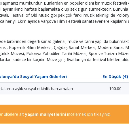
şılaşmanız mümkündür. Bunlardan en popüler olanı bir müzik festivali ol
ül ayının ikinci haftası başlamakta olup sekiz gün sürmektedir. Bununla
tivali, Festival of Old Music gibi pek çok farklı müzik etkinliği de Polo
ıca her yıl Ekim ayında Varşova Film Festivali sanatseverlere kapılarını
ede birbirinden değerli sanat galerisi, müze ve tarihi yapı da bulunmak
erisi, Kopernik Bilim Merkezi, Çağdaş Sanat Merkezi, Modern Sanat M
ürlük Müzesi, Polonya Yahudileri Tarihi Müzesi, Spor ve Turizm Müz
lardan sadece bir kaçıdır. Müze giriş fiyatları ya da festival biletleri o
olonya'da Sosyal Yaşam Giderleri
En Düşük (€)
talama aylık sosyal etkinlik harcamaları
100.00
r ülkelere ait
yaşam maliyetlerini
incelemek için tıklayınız.