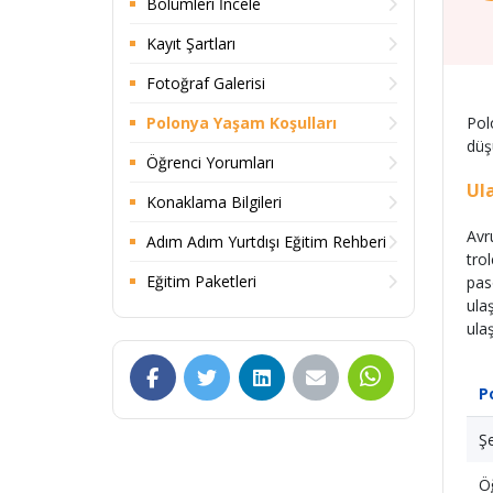
Bölümleri İncele
Kayıt Şartları
Fotoğraf Galerisi
Polonya Yaşam Koşulları
Pol
düş
Öğrenci Yorumları
Ul
Konaklama Bilgileri
Avr
Adım Adım Yurtdışı Eğitim Rehberi
tro
Eğitim Paketleri
pas
ula
ula
P
Şe
Öğ