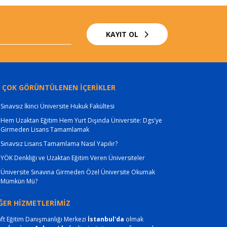
KAYIT OL
 ÇOK GÖRÜNTÜLENEN İÇERİKLER
Sınavsız İkinci Üniversite Hukuk Fakültesi
Hem Uzaktan Eğitim Hem Yurt Dışında Üniversite: Dgs'ye
Girmeden Lisans Tamamlamak
Sınavsız Lisans Tamamlama Nasıl Yapılır?
YÖK Denkliği ve Uzaktan Eğitim Veren Üniversiteler
Üniversite Sınavına Girmeden Özel Üniversite Okumak
Mümkün Mü?
ĞER HİZMETLERİMİZ
ft Eğitim Danışmanlığı Merkezi
İstanbul'da
olmak