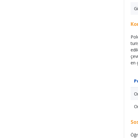
G
Ko
Pol
tur
edi
çev
en 
P
Or
Or
So
Öğr