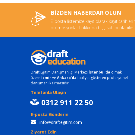
BİZDEN HABERDAR OLUN
E-posta listemize kayıt olarak kayıt tarihleri
promosyonlar hakkında bilgi sahibi olabilirsi
Draft Eğitim Danışmanlığı Merkezi
İstanbul'da
olmak
üzere
İzmir
ve
Ankara'da
faaliyet gösteren profesyonel
danışmanlık firmasıdır.
Telefonla Ulaşın
0312 911 22 50
E-posta Gönderin
info@draftegitim.com
Ziyaret Edin