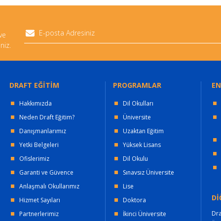
 ve
niz.
DRAFT EĞİTİM
PROGRAMLAR
EN
Hakkımızda
Dil Okulları
Neden Draft Eğitim?
Üniversite
Danışmanlarımız
Uzaktan Eğitim
Yetki Belgeleri
Yüksek Lisans
Ofislerimiz
Dil Okulu
Garanti ve Güvence
Sınavsız Üniversite
Anlaşmalı Okullarımız
Lise
Dİ
Hizmet Sayıları
Doktora
Dra
Partnerlerimiz
İkinci Üniversite