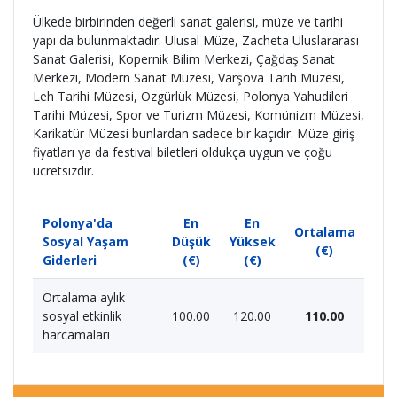
Ülkede birbirinden değerli sanat galerisi, müze ve tarihi
yapı da bulunmaktadır. Ulusal Müze, Zacheta Uluslararası
Sanat Galerisi, Kopernik Bilim Merkezi, Çağdaş Sanat
Merkezi, Modern Sanat Müzesi, Varşova Tarih Müzesi,
Leh Tarihi Müzesi, Özgürlük Müzesi, Polonya Yahudileri
Tarihi Müzesi, Spor ve Turizm Müzesi, Komünizm Müzesi,
Karikatür Müzesi bunlardan sadece bir kaçıdır. Müze giriş
fiyatları ya da festival biletleri oldukça uygun ve çoğu
ücretsizdir.
Polonya'da
En
En
Ortalama
Sosyal Yaşam
Düşük
Yüksek
(€)
Giderleri
(€)
(€)
Ortalama aylık
sosyal etkinlik
100.00
120.00
110.00
harcamaları