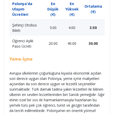
Polonya'da
En
En
Ortalama
Ulaşım
Düşük
Yüksek
(€)
Ücretleri
(€)
(€)
Şehiriçi Otobüs
3.00
4.00
3.50
Bileti
Öğrenci Aylık
20.00
40.00
30.00
Paso Ücreti
Yeme-İçme
Avrupa ülkelerinin çoğunluğuna kıyasla ekonomik açıdan
son derece uygun olan Polonya, yeme içme maliyetleri
açısından da son derece uygun ve lezzetli seçenekler
sunmaktadır. Türk damak tadına yakın lezzetleri ile bilinen
ülkenin en sevilen lezzetlerinden biri Sanok yemeğidir. Sığır
etinin özel bir sos ile harmanlanmasıyla hazırlanan bu
yemek türü pek çok öğrenci, turist ve gezgin tarafından
da tercih edilmektedir. Polonya’nın en önemli yöresel