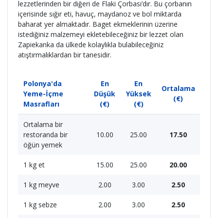
lezzetlerinden bir diğeri de Flaki Çorbası’dır. Bu çorbanın
içerisinde sığır eti, havuç, maydanoz ve bol miktarda
baharat yer almaktadır. Baget ekmeklerinin üzerine
istediğiniz malzemeyi ekletebileceğiniz bir lezzet olan
Zapiekanka da ülkede kolaylıkla bulabileceğiniz
atıştırmalıklardan bir tanesidir.
Polonya'da
En
En
Ortalama
Yeme-İçme
Düşük
Yüksek
(€)
Masrafları
(€)
(€)
Ortalama bir
restoranda bir
10.00
25.00
17.50
öğün yemek
1 kg et
15.00
25.00
20.00
1 kg meyve
2.00
3.00
2.50
1 kg sebze
2.00
3.00
2.50