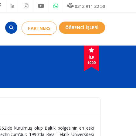
0312 911 22 50
ÖĞRENCİ İŞLERİ
PARTNERS
İLK
1000
862'de kurulmuş olup Baltık bölgesinin en eski
ytechnicum’dur; 1990’da Riga Teknik Üniversitesi