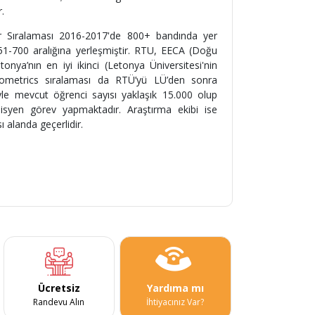
.
er Sıralaması 2016-2017'de 800+ bandında yer
51-700 aralığına yerleşmiştir. RTU, EECA (Doğu
onya’nın en iyi ikinci (Letonya Üniversitesi'nin
ebometrics sıralaması da RTÜ’yü LÜ’den sonra
riyle mevcut öğrenci sayısı yaklaşık 15.000 olup
syen görev yapmaktadır. Araştırma ekibi ise
 alanda geçerlidir.
Ücretsiz
Yardıma mı
Randevu Alın
İhtiyacınız Var?