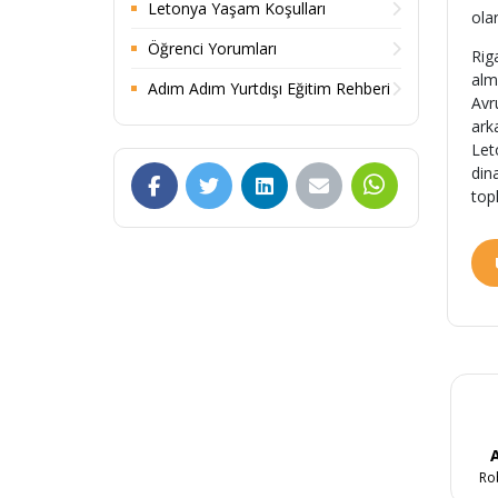
Letonya Yaşam Koşulları
ola
Öğrenci Yorumları
Rig
alm
Adım Adım Yurtdışı Eğitim Rehberi
Avr
ark
Let
din
top
A
Ro