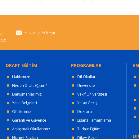
 ve
niz.
DRAFT EĞİTİM
PROGRAMLAR
EN
Hakkımızda
Dil Okulları
Neden Draft Eğitim?
Üniversite
Danışmanlarımız
Vakıf Üniversitesi
Yetki Belgeleri
Yatay Geçiş
Ofislerimiz
Doktora
Garanti ve Güvence
Lisans Tamamlama
Anlaşmalı Okullarımız
Türkçe Eğitim
Dİ
Hizmet Sayıları
Dikey Geçiş