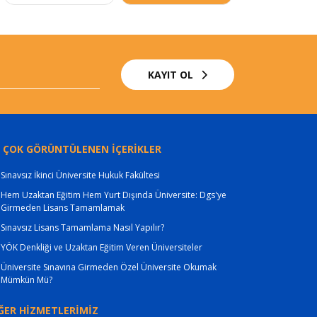
KAYIT OL
 ÇOK GÖRÜNTÜLENEN İÇERİKLER
Sınavsız İkinci Üniversite Hukuk Fakültesi
Hem Uzaktan Eğitim Hem Yurt Dışında Üniversite: Dgs'ye
Girmeden Lisans Tamamlamak
Sınavsız Lisans Tamamlama Nasıl Yapılır?
YÖK Denkliği ve Uzaktan Eğitim Veren Üniversiteler
Üniversite Sınavına Girmeden Özel Üniversite Okumak
Mümkün Mü?
ĞER HİZMETLERİMİZ