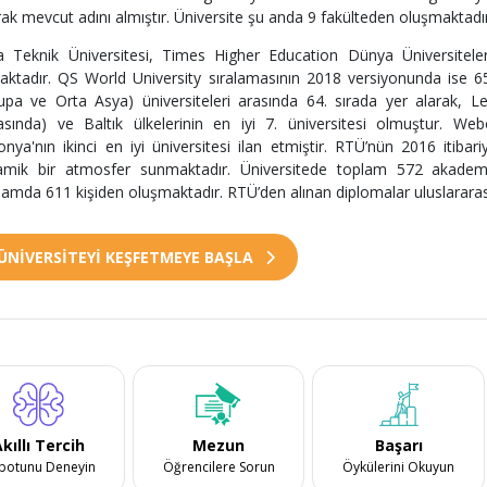
rak mevcut adını almıştır. Üniversite şu anda 9 fakülteden oluşmaktadır
a Teknik Üniversitesi, Times Higher Education Dünya Üniversitel
aktadır. QS World University sıralamasının 2018 versiyonunda ise 6
upa ve Orta Asya) üniversiteleri arasında 64. sırada yer alarak, Let
asında) ve Baltık ülkelerinin en iyi 7. üniversitesi olmuştur. W
onya'nın ikinci en iyi üniversitesi ilan etmiştir. RTÜ’nün 2016 itiba
amik bir atmosfer sunmaktadır. Üniversitede toplam 572 akademi
lamda 611 kişiden oluşmaktadır. RTÜ’den alınan diplomalar uluslararası
ÜNİVERSİTEYİ KEŞFETMEYE BAŞLA
kıllı Tercih
Mezun
Başarı
botunu Deneyin
Öğrencilere Sorun
Öykülerini Okuyun