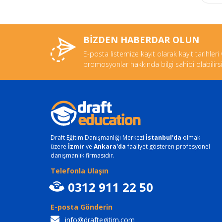
BİZDEN HABERDAR OLUN
E-posta listemize kayıt olarak kayıt tarihleri
promosyonlar hakkında bilgi sahibi olabilirsi
Draft Eğitim Danışmanlığı Merkezi
İstanbul'da
olmak
üzere
İzmir
ve
Ankara'da
faaliyet gösteren profesyonel
danışmanlık firmasıdır.
Telefonla Ulaşın
0312 911 22 50
E-posta Gönderin
info@draftegitim.com