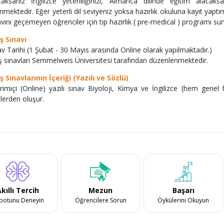
caksanız İngilizce yeterliliğinizi, Almanca dilinde eğitim alacaks
enmektedir. Eğer yeterli dil seviyeniz yoksa hazırlık okuluna kayıt ya
avını geçemeyen öğrenciler için tıp hazırlık ( pre-medical ) programı su
iş Sınavı
av Tarihi (1 Şubat - 30 Mayıs arasında Online olarak yapılmaktadır.)
iş sınavları Semmelweis Üniversitesi tarafından düzenlenmektedir.
iş Sınavlarının İçeriği (Yazılı ve Sözlü)
rimiçi (Online) yazılı sınav Biyoloji, Kimya ve İngilizce (hem gene
tlerden oluşur.
kıllı Tercih
Mezun
Başarı
botunu Deneyin
Öğrencilere Sorun
Öykülerini Okuyun