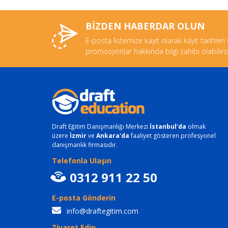
BİZDEN HABERDAR OLUN
E-posta listemize kayıt olarak kayıt tarihleri
promosyonlar hakkında bilgi sahibi olabilirsi
Draft Eğitim Danışmanlığı Merkezi
İstanbul'da
olmak
üzere
İzmir
ve
Ankara'da
faaliyet gösteren profesyonel
danışmanlık firmasıdır.
Telefonla Ulaşın
0312 911 22 50
E-posta Gönderin
info@draftegitim.com
Ziyaret Edin