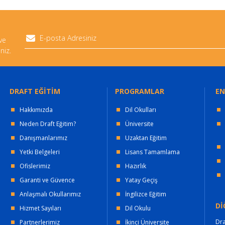
 ve
niz.
DRAFT EĞİTİM
PROGRAMLAR
EN
Hakkımızda
Dil Okulları
Neden Draft Eğitim?
Üniversite
Danışmanlarımız
Uzaktan Eğitim
Yetki Belgeleri
Lisans Tamamlama
Ofislerimiz
Hazırlık
Garanti ve Güvence
Yatay Geçiş
Anlaşmalı Okullarımız
İngilizce Eğitim
Dİ
Hizmet Sayıları
Dil Okulu
Dra
Partnerlerimiz
İkinci Üniversite