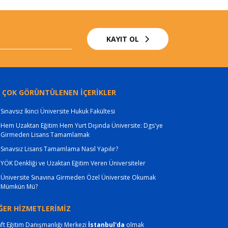
KAYIT OL
 ÇOK GÖRÜNTÜLENEN İÇERİKLER
Sınavsız İkinci Üniversite Hukuk Fakültesi
Hem Uzaktan Eğitim Hem Yurt Dışında Üniversite: Dgs'ye
Girmeden Lisans Tamamlamak
Sınavsız Lisans Tamamlama Nasıl Yapılır?
YÖK Denkliği ve Uzaktan Eğitim Veren Üniversiteler
Üniversite Sınavına Girmeden Özel Üniversite Okumak
Mümkün Mü?
ĞER HİZMETLERİMİZ
ft Eğitim Danışmanlığı Merkezi
İstanbul'da
olmak