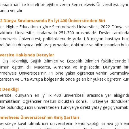
departmanı ile kaliteli bir eğitim veren Semmelweis Üniversitesi, ay
sında yer alır.
2 Dünya Sıralamasında En İyi 400 Üniversiteden Biri
es Higher Education'a göre Semmelweis Üniversitesi, 2022 Dünya sıral
aktadır. Üniversite, sıralamada 251-300 arasındadır. Devlet tarafında
melweis Üniversitesi, polikliniklerinde yılda 1,8 milyon hastaya hi
el ödüllü dünyaca ünlü araştırmacılar, doktorlar ve bilim insanları bul
versite Hakkında Detaylar
, Diş Hekimliği, Sağlık Bilimleri ve Eczacılık Bilimleri fakültelerind
umun eğitim dili Macarca, Almanca ve İngilizcedir. Dünya'nın bir
melweis Üniversitesi'nin 11 bine yakın öğrencisi vardır. Semmelweis
aristan ve Orta Avrupa bölgesinde önde gelen bir yüksek öğretim ku
 Denkliği
versite, dünyanın en iyi ilk 400 üniversitesi arasında yer aldığın
unmaktadır. Öğrenciler mezun olduktan sonra, Türkiye'ye döndüklerind
'de bulunduğu için üniversiteden Türkiye'ye direkt yatay geçiş yapm
melweis Üniversitesi'nin Giriş Şartları
versiteye kayıt olmak için üniversitenin kendi yaptığı sınava girmeni