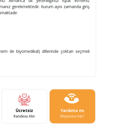
anız Almanca dil yeterliliğinizi ispat etmeniz
ptırmanız gerekmektedir. Kurum aynı zamanda giriş
nmaktadır.
l hem de biyomedikal) dillerinde çoktan seçmeli
Ücretsiz
Yardıma mı
Randevu Alın
İhtiyacınız Var?