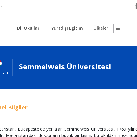
Dil Okulları
Yurtdışı Eğitim
Ülkeler
Semmelweis Üniversitesi
stan
el Bilgiler
aristan, Budapeşte'de yer alan Semmelweis Üniversitesi, 1769 yılınd
idir. Macaristan'daki doktorların büyük bir kısmı, bu okuldan mezundu