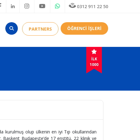
0312 911 22 50
ÖĞRENCİ İŞLERİ
PARTNERS
İLK
1000
a kurulmuş olup ülkenin en iyi Tıp okullarından
r. Başkent Budapeşte’de 17 enstitü, 22 klinik ve