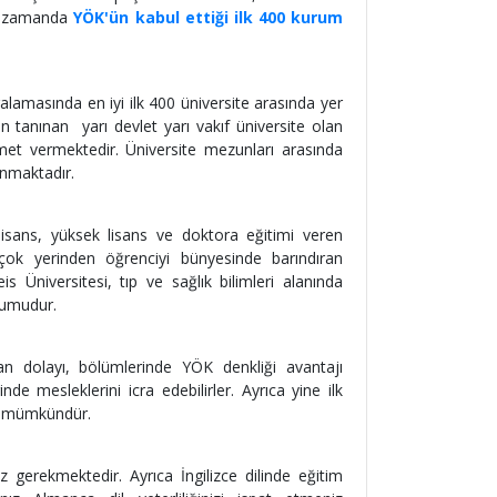
nı zamanda
YÖK'ün kabul ettiği ilk 400 kurum
amasında en iyi ilk 400 üniversite arasında yer
n tanınan yarı devlet yarı vakıf üniversite olan
zmet vermektedir. Üniversite mezunları arasında
unmaktadır.
e lisans, yüksek lisans ve doktora eğitimi veren
çok yerinden öğrenciyi bünyesinde barındıran
 Üniversitesi, tıp ve sağlık bilimleri alanında
rumudur.
dan dolayı, bölümlerinde YÖK denkliği avantajı
e mesleklerini icra edebilirler. Ayrıca yine ilk
ak mümkündür.
z gerekmektedir. Ayrıca İngilizce dilinde eğitim