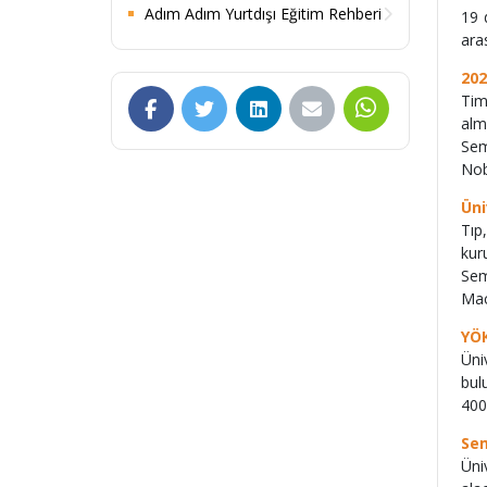
Adım Adım Yurtdışı Eğitim Rehberi
19 
ara
202
Tim
alm
Sem
Nob
Üni
Tıp
kur
Sem
Mac
YÖK
Üni
bul
400
Sem
Üni