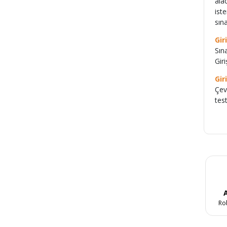
ala
ist
sın
Gir
Sın
Gir
Gir
Çev
tes
A
Ro