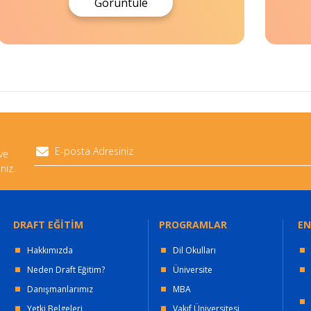
Görüntüle
 ve
niz.
DRAFT EĞİTİM
PROGRAMLAR
EN
Hakkımızda
Dil Okulları
Neden Draft Eğitim?
Üniversite
Danışmanlarımız
MBA
Yetki Belgeleri
Vakıf Üniversitesi