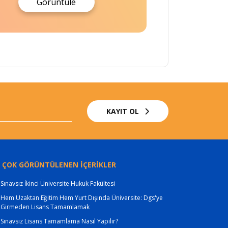
Görüntüle
KAYIT OL
 ÇOK GÖRÜNTÜLENEN İÇERİKLER
Sınavsız İkinci Üniversite Hukuk Fakültesi
Hem Uzaktan Eğitim Hem Yurt Dışında Üniversite: Dgs'ye
Girmeden Lisans Tamamlamak
Sınavsız Lisans Tamamlama Nasıl Yapılır?