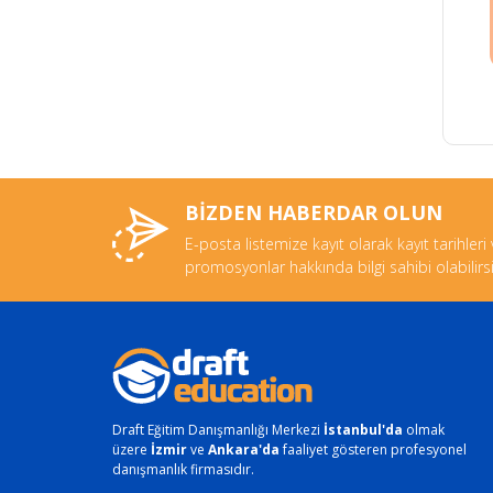
BİZDEN HABERDAR OLUN
E-posta listemize kayıt olarak kayıt tarihleri
promosyonlar hakkında bilgi sahibi olabilirsi
Draft Eğitim Danışmanlığı Merkezi
İstanbul'da
olmak
üzere
İzmir
ve
Ankara'da
faaliyet gösteren profesyonel
danışmanlık firmasıdır.