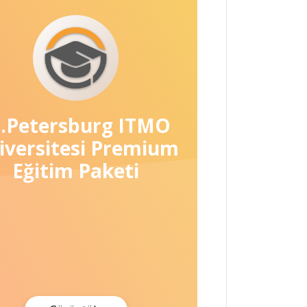
t.Petersburg ITMO
iversitesi Premium
Eğitim Paketi