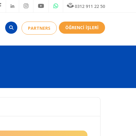
0312 911 22 50
ÖĞRENCİ İŞLERİ
PARTNERS