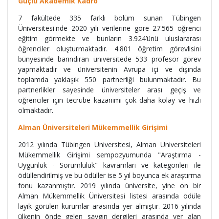
Güçlü Akademik Kadro
7 fakültede 335 farklı bölüm sunan Tübingen
Üniversitesi'nde 2020 yılı verilerine göre 27.565 öğrenci
eğitim görmekte ve bunların 3.924’ünü uluslararası
öğrenciler oluşturmaktadır. 4.801 öğretim görevlisini
bünyesinde barındıran üniversitede 533 profesör görev
yapmaktadır ve üniversitenin Avrupa içi ve dışında
toplamda yaklaşık 550 partnerliği bulunmaktadır. Bu
partnerlikler sayesinde üniversiteler arası geçiş ve
öğrenciler için tecrübe kazanımı çok daha kolay ve hızlı
olmaktadır.
Alman Üniversiteleri Mükemmellik Girişimi
2012 yılında Tübingen Üniversitesi, Alman Üniversiteleri
Mükemmellik Girişimi sempozyumunda "Araştırma -
Uygunluk - Sorumluluk" kavramları ve kategorileri ile
ödüllendirilmiş ve bu ödüller ise 5 yıl boyunca ek araştırma
fonu kazanmıştır. 2019 yılında üniversite, yine on bir
Alman Mükemmellik Üniversitesi listesi arasında ödüle
layık görülen kurumlar arasında yer almıştır. 2016 yılında
ülkenin önde gelen saygın dergileri arasında yer alan