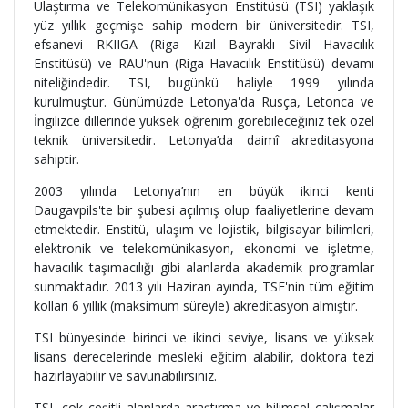
Ulaştırma ve Telekomünikasyon Enstitüsü (TSI) yaklaşık
yüz yıllık geçmişe sahip modern bir üniversitedir. TSI,
efsanevi RKIIGA (Riga Kızıl Bayraklı Sivil Havacılık
Enstitüsü) ve RAU'nun (Riga Havacılık Enstitüsü) devamı
niteliğindedir. TSI, bugünkü haliyle 1999 yılında
kurulmuştur. Günümüzde Letonya'da Rusça, Letonca ve
İngilizce dillerinde yüksek öğrenim görebileceğiniz tek özel
teknik üniversitedir. Letonya’da daimî akreditasyona
sahiptir.
2003 yılında Letonya’nın en büyük ikinci kenti
Daugavpils'te bir şubesi açılmış olup faaliyetlerine devam
etmektedir. Enstitü, ulaşım ve lojistik, bilgisayar bilimleri,
elektronik ve telekomünikasyon, ekonomi ve işletme,
havacılık taşımacılığı gibi alanlarda akademik programlar
sunmaktadır. 2013 yılı Haziran ayında, TSE'nin tüm eğitim
kolları 6 yıllık (maksimum süreyle) akreditasyon almıştır.
TSI bünyesinde birinci ve ikinci seviye, lisans ve yüksek
lisans derecelerinde mesleki eğitim alabilir, doktora tezi
hazırlayabilir ve savunabilirsiniz.
TSI, çok çeşitli alanlarda araştırma ve bilimsel çalışmalar