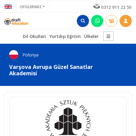
OFİSLERİMİZ
0312 911 22 50
Dil Okulları
Yurtdışı Eğitim
Ülkeler
Polonya
Varşova Avrupa Güzel Sanatlar
Akademisi