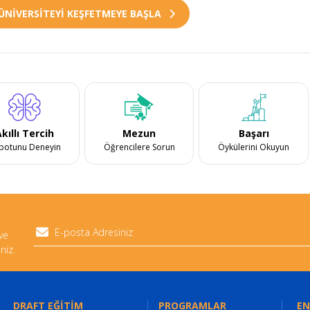
ÜNİVERSİTEYİ KEŞFETMEYE BAŞLA
kıllı Tercih
Mezun
Başarı
botunu Deneyin
Öğrencilere Sorun
Öykülerini Okuyun
 ve
niz.
DRAFT EĞİTİM
PROGRAMLAR
EN