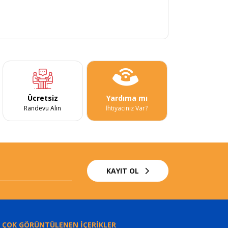
Ücretsiz
Yardıma mı
Randevu Alın
İhtiyacınız Var?
KAYIT OL
 ÇOK GÖRÜNTÜLENEN İÇERİKLER