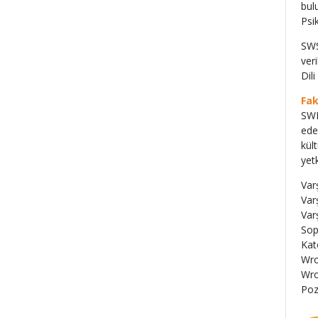
bul
Psi
SWS
ver
Dil
Fak
SWP
ede
kül
yetk
Var
Var
Var
Sop
Kat
Wro
Wro
Poz