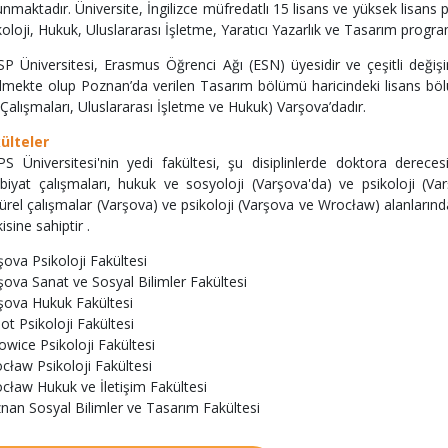
unmaktadır. Üniversite, İngilizce müfredatlı 15 lisans ve yüksek lisans
koloji, Hukuk, Uluslararası İşletme, Yaratıcı Yazarlık ve Tasarım programl
P Üniversitesi, Erasmus Öğrenci Ağı (ESN) üyesidir ve çeşitli değişim
ilmekte olup Poznan’da verilen Tasarım bölümü haricindeki lisans bölüml
i Çalışmaları, Uluslararası İşletme ve Hukuk) Varşova’dadır.
ülteler
S Üniversitesi'nin yedi fakültesi, şu disiplinlerde doktora derecesi
biyat çalışmaları, hukuk ve sosyoloji (Varşova'da) ve psikoloji (Va
türel çalışmalar (Varşova) ve psikoloji (Varşova ve Wrocław) alanlarınd
isine sahiptir .
şova Psikoloji Fakültesi
şova Sanat ve Sosyal Bilimler Fakültesi
şova Hukuk Fakültesi
ot Psikoloji Fakültesi
owice Psikoloji Fakültesi
cław Psikoloji Fakültesi
cław Hukuk ve İletişim Fakültesi
nan Sosyal Bilimler ve Tasarım Fakültesi