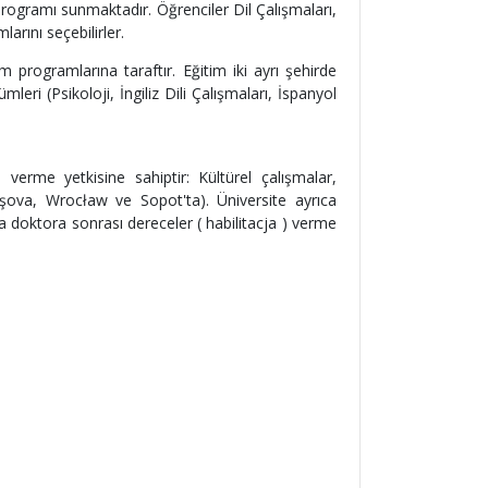
 programı sunmaktadır. Öğrenciler Dil Çalışmaları,
arını seçebilirler.
 programlarına taraftır. Eğitim iki ayrı şehirde
eri (Psikoloji, İngiliz Dili Çalışmaları, İspanyol
 verme yetkisine sahiptir: Kültürel çalışmalar,
rşova, Wrocław ve Sopot'ta). Üniversite ayrıca
a doktora sonrası dereceler ( habilitacja ) verme