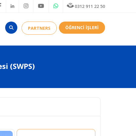
0312 911 22 50
ÖĞRENCİ İŞLERİ
PARTNERS
esi (SWPS)