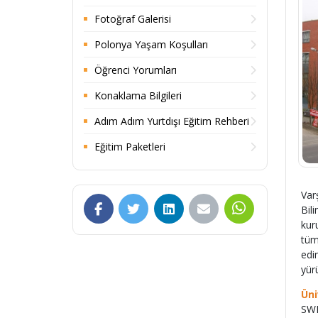
Fotoğraf Galerisi
Polonya Yaşam Koşulları
Öğrenci Yorumları
Konaklama Bilgileri
Adım Adım Yurtdışı Eğitim Rehberi
Eğitim Paketleri
Var
Bil
kur
tüm
edi
yür
Üni
SWP