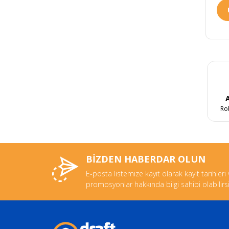
A
Ro
BİZDEN HABERDAR OLUN
E-posta listemize kayıt olarak kayıt tarihleri
promosyonlar hakkında bilgi sahibi olabilirsi