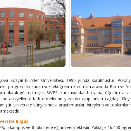
şova Sosyal Bilimler Üniversitesi, 1996 yılında kurulmuştur. Polonya
imler programları sunan yükseköğretim kurumları arasında Bilim ve Yü
um olarak gösterilmiştir. SWPS, kuruluşundan bu yana, öğretim ve ar
 potansiyellerini fark etmelerine yardımcı olup onları çağdaş dünya
nmiştir. Üniversite bünyesindeki araştırmacılar, bireylerin ve toplumlar
ütmektedir.
versite Bilgisi
S, 5 kampüs ve 8 fakültede eğitim vermektedir. Yaklaşık 16.400 öğrenci