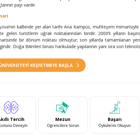
larının payı vardır.
mari
şova’nın kalbinde yer alan tarihi Ana Kampüs, muhteşem mimarisiyle ünl
te gelen turistlerin uğrak noktalarından biridir. 2000’li yılların baş
arisinde bir dönüm noktası olmuştur; son yıllarda tamamlanan yeni
gindir. Doğa Bilimleri binası harikulade yapılarının yanı sıra son teknolo
ÜNİVERSİTEYİ KEŞFETMEYE BAŞLA
kıllı Tercih
Mezun
Başarı
botunu Deneyin
Öğrencilere Sorun
Öykülerini Okuyun