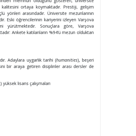
iminden memnun olduğunu gösteren, üniversite
 kalitesini ortaya koymaktadır. Prestiji, gelişim
ü yönleri arasındadır. Üniversite mezunlarının
ir. Eski öğrencilerinin kariyerini izleyen Varşova
ini yürütmektedir. Sonuçlara göre, Varşova
tadır: Ankete katılanların %94’ü mezun olduktan
r. Adaylara uygarlık tarihi (
humanities
), beşeri
ini bir araya getiren disiplinler arası dersler de
 yüksek lisans çalışmaları