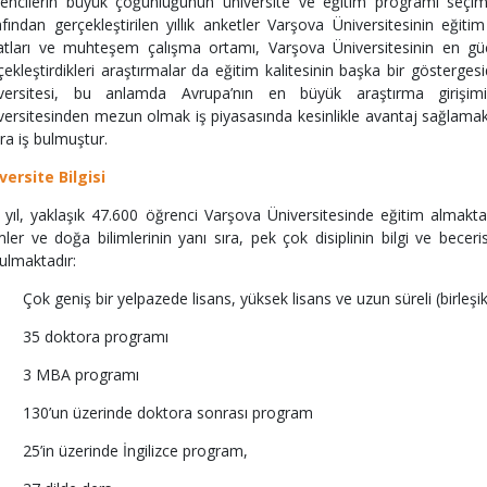
encilerin büyük çoğunluğunun üniversite ve eğitim programı seç
afından gerçekleştirilen yıllık anketler Varşova Üniversitesinin eğitim
satları ve muhteşem çalışma ortamı, Varşova Üniversitesinin en güçl
çekleştirdikleri araştırmalar da eğitim kalitesinin başka bir göstergesid
versitesi, bu anlamda Avrupa’nın en büyük araştırma girişim
versitesinden mezun olmak iş piyasasında kesinlikle avantaj sağlamak
ra iş bulmuştur.
versite Bilgisi
 yıl, yaklaşık 47.600 öğrenci Varşova Üniversitesinde eğitim almaktadı
imler ve doğa bilimlerinin yanı sıra, pek çok disiplinin bilgi ve beceris
ulmaktadır:
ok geniş bir yelpazede lisans, yüksek lisans ve uzun süreli (birleşik)
35 doktora programı
3 MBA programı
30’un üzerinde doktora sonrası program
5’in üzerinde İngilizce program,