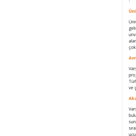
- 
Üni
Üni
gel
unv
ala
çok
Avr
Var
pro
Tür
ve 
Aka
Var
bul
sun
sır
ucu