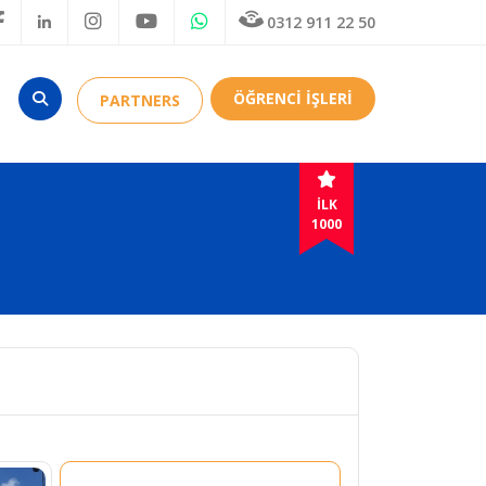
0312 911 22 50
ÖĞRENCİ İŞLERİ
PARTNERS
İLK
1000