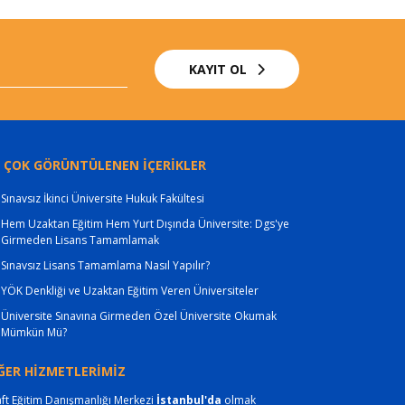
KAYIT OL
 ÇOK GÖRÜNTÜLENEN İÇERİKLER
Sınavsız İkinci Üniversite Hukuk Fakültesi
Hem Uzaktan Eğitim Hem Yurt Dışında Üniversite: Dgs'ye
Girmeden Lisans Tamamlamak
Sınavsız Lisans Tamamlama Nasıl Yapılır?
YÖK Denkliği ve Uzaktan Eğitim Veren Üniversiteler
Üniversite Sınavına Girmeden Özel Üniversite Okumak
Mümkün Mü?
ĞER HİZMETLERİMİZ
ft Eğitim Danışmanlığı Merkezi
İstanbul'da
olmak