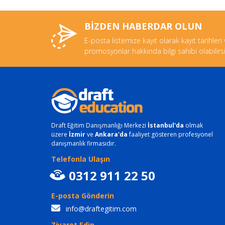
BİZDEN HABERDAR OLUN
E-posta listemize kayıt olarak kayıt tarihleri
promosyonlar hakkında bilgi sahibi olabilirsi
Draft Eğitim Danışmanlığı Merkezi
İstanbul'da
olmak
üzere
İzmir
ve
Ankara'da
faaliyet gösteren profesyonel
danışmanlık firmasıdır.
Telefonla Ulaşın
0312 911 22 50
E-posta Gönderin
info@draftegitim.com
Ziyaret Edin