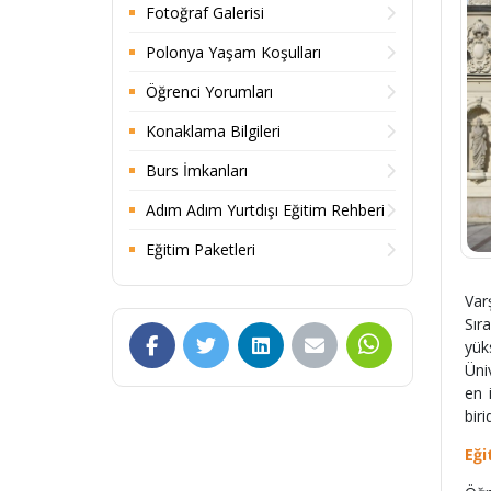
Fotoğraf Galerisi
Polonya Yaşam Koşulları
Öğrenci Yorumları
Konaklama Bilgileri
Burs İmkanları
Adım Adım Yurtdışı Eğitim Rehberi
Eğitim Paketleri
Var
Sır
yük
Üni
en 
birid
Eği