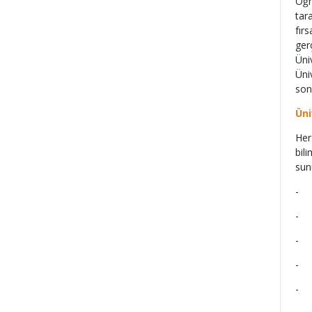
Öğr
tar
fır
ger
Üni
Üni
son
Üni
Her
bil
sun
- Ç
- 
- 
- 1
- 2