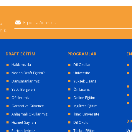
 ve
niz.
DRAFT EĞİTİM
PROGRAMLAR
EN
Hakkımızda
Dil Okulları
Neden Draft Eğitim?
Üniversite
Danışmanlarımız
Yüksek Lisans
Yetki Belgeleri
Ön Lisans
Ofislerimiz
Online Eğitim
Garanti ve Güvence
İngilizce Eğitim
Anlaşmalı Okullarımız
İkinci Üniversite
Dİ
Hizmet Sayıları
Dil Okulu
Dra
Partnerlerimiz
Türkçe Eğitim