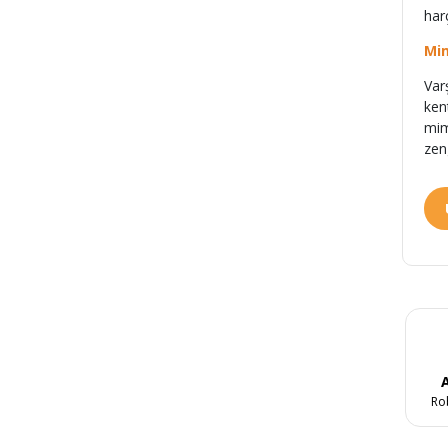
harç
Mi
Var
ken
mim
zen
A
Ro