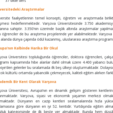
37 dilde ders
versitedeki Araştırmalar
versite faaliyetlerinin temel konsepti, öğretim ve araştırmada birli
işmesi hedeflenmektedir. Varşova Üniversitesinde 3.750 akademis
anına sahiptir. 3.350’nin üzerinde başlık altında araştırmalar yapıl
n öğrenciler de bu araştırma projelerinde yer alabilmektedir. Varşova 
 alanda dünya çapında ödül kazanmış, uluslararası araştırma programla
upa’nın Kalbinde Harika Bir Okul
şova Üniversitesi topluluğunda öğrenciler, doktora öğrencileri, çalı
gramı kapsamında hibe alanlar dahil olmak üzere 4.400 yabancı bulu
kiye’den gelenler bu sıralamada ilk beş ülkeyi oluşturmaktadır. Dolayı
çok kültürlü ortamda yabancılık çekmeyecek, kaliteli eğitim alırken farklı 
demik Bir Kent Olarak Varşova
şova Üniversitesi, Avrupa’nın en dinamik gelişim gösteren kentlerin
unmaktadır. Varşova, siyasi ve ekonomik yaşamın merkezi olmakla 
maktadır. Dünyanın en cazip kentleri sıralamalarında hızla yük
alamasına göre dünyanın en iyi 52. kentidir. Yurtdışında eğitim alma
zluk kategorisinde de ilk beşte yer almaktadır. Bunda hem düş