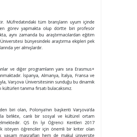
ktir. Müfredatındaki tüm branşların uyum içinde
yen görev yapmakta olup dörtte biri profesör
makta, aynı zamanda bu araştırmacılardan eğitim
Üniversitesi bünyesindeki araştırma ekipleri pek
rında yer almışlardır.
şanlar ve diğer programların yanı sıra Erasmus+
nmaktadır. İspanya, Almanya, İtalya, Fransa ve
sıyla, Varşova Üniversitesinin sunduğu bu dinamik
kültürleri tanıma fırsatı bulacaksınız.
den biri olan, Polonya’nın başkenti Varşova’da
birlikte, canlı bir sosyal ve kültürel ortam
selmektedir. QS En İyi Öğrenci Kentleri 2017
k isteyen öğrenciler için önemli bir kriter olan
ük yaşam masrafları hem de makul üniversite