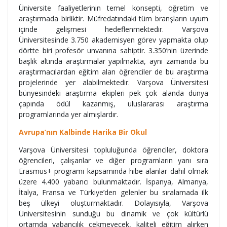
Üniversite faaliyetlerinin temel konsepti, öğretim ve
araştırmada birliktir. Müfredatındaki tüm branşların uyum
içinde gelişmesi hedeflenmektedir. Varşova
Üniversitesinde 3.750 akademisyen görev yapmakta olup
dörtte biri profesör unvanına sahiptir. 3.350’nin üzerinde
başlık altında araştırmalar yapılmakta, aynı zamanda bu
araştırmacılardan eğitim alan öğrenciler de bu araştırma
projelerinde yer alabilmektedir. Varşova Üniversitesi
bünyesindeki araştırma ekipleri pek çok alanda dünya
çapında ödül kazanmış, uluslararası araştırma
programlarında yer almışlardır.
Avrupa’nın Kalbinde Harika Bir Okul
Varşova Üniversitesi topluluğunda öğrenciler, doktora
öğrencileri, çalışanlar ve diğer programların yanı sıra
Erasmus+ programı kapsamında hibe alanlar dahil olmak
üzere 4.400 yabancı bulunmaktadır. İspanya, Almanya,
İtalya, Fransa ve Türkiye’den gelenler bu sıralamada ilk
beş ülkeyi oluşturmaktadır. Dolayısıyla, Varşova
Üniversitesinin sunduğu bu dinamik ve çok kültürlü
ortamda yabancılık çekmeyecek, kaliteli eğitim alırken