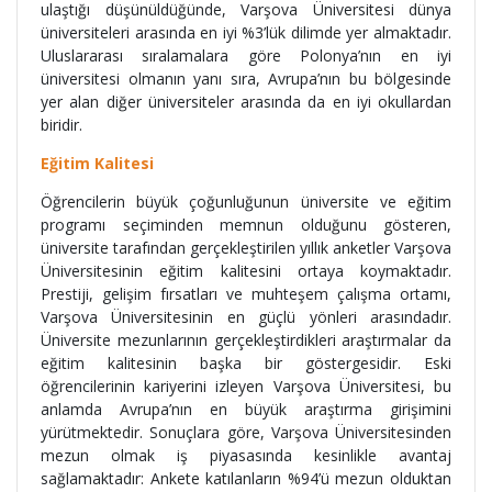
ulaştığı düşünüldüğünde, Varşova Üniversitesi dünya
üniversiteleri arasında en iyi %3’lük dilimde yer almaktadır.
Uluslararası sıralamalara göre Polonya’nın en iyi
üniversitesi olmanın yanı sıra, Avrupa’nın bu bölgesinde
yer alan diğer üniversiteler arasında da en iyi okullardan
biridir.
Eğitim Kalitesi
Öğrencilerin büyük çoğunluğunun üniversite ve eğitim
programı seçiminden memnun olduğunu gösteren,
üniversite tarafından gerçekleştirilen yıllık anketler Varşova
Üniversitesinin eğitim kalitesini ortaya koymaktadır.
Prestiji, gelişim fırsatları ve muhteşem çalışma ortamı,
Varşova Üniversitesinin en güçlü yönleri arasındadır.
Üniversite mezunlarının gerçekleştirdikleri araştırmalar da
eğitim kalitesinin başka bir göstergesidir. Eski
öğrencilerinin kariyerini izleyen Varşova Üniversitesi, bu
anlamda Avrupa’nın en büyük araştırma girişimini
yürütmektedir. Sonuçlara göre, Varşova Üniversitesinden
mezun olmak iş piyasasında kesinlikle avantaj
sağlamaktadır: Ankete katılanların %94’ü mezun olduktan