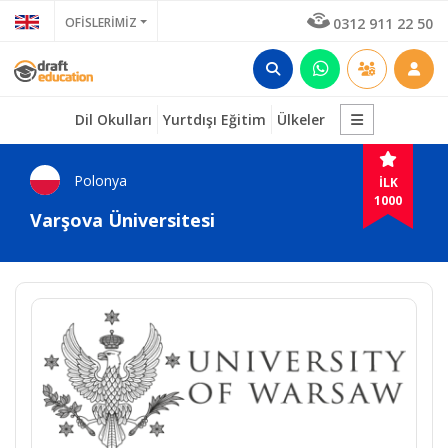
OFİSLERİMİZ
0312 911 22 50
Dil Okulları
Yurtdışı Eğitim
Ülkeler
Polonya
İLK
1000
Varşova Üniversitesi