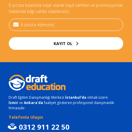
E-posta listemize kayıt olarak kayıt tarihleri ve promosyonlar
hakkında bilgi sahibi olabilirsiniz.
KAYIT OL
Draft Eğitim Danışmanlığı Merkezi
İstanbul'da
olmak üzere
İzmir
ve
Ankara'da
faaliyet gösteren profesyonel danışmanlık
firmasıdır.
Telefonla Ulaşın
0312 911 22 50