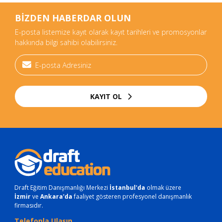
BİZDEN HABERDAR OLUN
E-posta listemize kayıt olarak kayıt tarihleri ve promosyonlar
hakkında bilgi sahibi olabilirsiniz.
KAYIT OL
Draft Eğitim Danışmanlığı Merkezi
İstanbul'da
olmak üzere
İzmir
ve
Ankara'da
faaliyet gösteren profesyonel danışmanlık
firmasıdır.
Telefonla Ulaşın