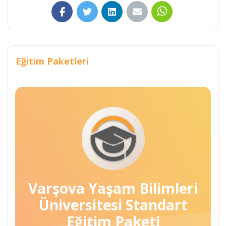
Eğitim Paketleri
Varşova Yaşam Bilimleri
Üniversitesi Standart
Eğitim Paketi