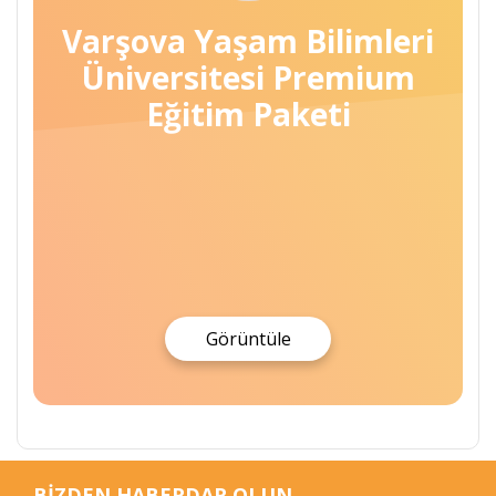
Varşova Yaşam Bilimleri
Üniversitesi Premium
Eğitim Paketi
Görüntüle
BİZDEN HABERDAR OLUN