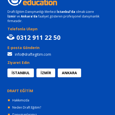
Draft Eğitim Danışmanlığı Merkezi
İstanbul'da
olmak üzere
İzmir
ve
Ankara'da
faaliyet gösteren profesyonel danışmanlık
firmasıdır.
Telefonla Ulaşın
0312 911 22 50
E-posta Gönderin
info@draftegitim.com
Ziyaret Edin
İSTANBUL
İZMİR
ANKARA
DRAFT EĞİTİM
Hakkımızda
Neden Draft Eğitim?
Danışmanlarımız