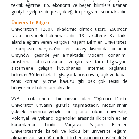
teknik eğitime, tıp, ekonomi ve beşeri bilimlere uzanan
geniş bir yelpazede pek çok eğitim programı sunmaktadır.
Üniversite Bilgisi
Üniversitenin 1200'ü akademik olmak üzere 2600'den
fazla personeli bulunmaktadır. 13 fakültede 37 farklı
alanda eğitim veren Varşova Yaşam Bilimleri Üniversitesi
kampüsü, Varşova'nın en kuzey kısmında bulunan
Ursynów ilçesinde yer almaktadır. Modern, donanımlı
araştırma laboratuvarları, zengin ve tam bilgisayarlı
sistemlerle çalışan kütüphanesi, İnternet bağlantısı
bulunan 50’den fazla bilgisayar laboratuvarı, açık ve kapalı
tenis kortları, yüzme havuzu gibi pek çok tesisi de
bünyesinde bulundurmaktadır.
VYBÜ, çok önemli bir unvan olan “Öğrenci Dostu
Üniversite” unvanını gururla taşımaktadır. Mezunlarının
yüksek memnuniyetiyle ön plana çıkan üniversite,
Polonyalı ve yabancı öğrenciler arasında ilk tercih edilen
kurumlardan biridir. Varşova Yaşam Bilimleri
Üniversitesi’nde kaliteli ve köklü bir üniversite eğitimi
almanın yanı sıra öğrenciler için her ayrıntının düşünüldüğü