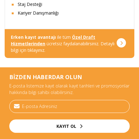
Staj Desteği
Kariyer Danışmanlığı
Erken kayıt avantajı
ile tüm
Özel Draft
Hizmetlerinden
ücretsiz faydalanabilirsiniz. Detaylı
bilgi için tıklayınız.
BİZDEN HABERDAR OLUN
E-posta listemize kayıt olarak kayıt tarihleri ve promosyonlar
hakkında bilgi sahibi olabilirsiniz.
KAYIT OL