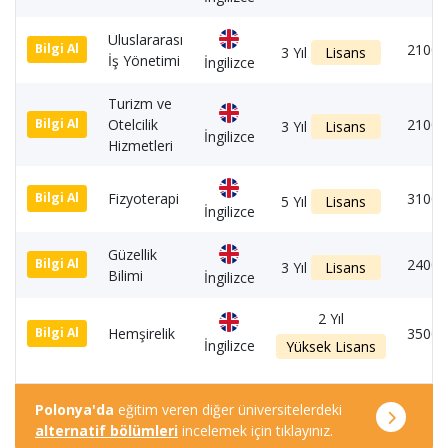
Uluslararası
2100 
Bilgi Al
3 Yıl
Lisans
İş Yönetimi
İngilizce
Turizm ve
Otelcilik
2100 
Bilgi Al
3 Yıl
Lisans
İngilizce
Hizmetleri
Fizyoterapi
3100 
Bilgi Al
5 Yıl
Lisans
İngilizce
Güzellik
2400 
Bilgi Al
3 Yıl
Lisans
Bilimi
İngilizce
2 Yıl
Hemşirelik
3500 
Bilgi Al
İngilizce
Yüksek Lisans
Polonya'da
eğitim veren diğer üniversitelerdeki
alternatif bölümleri
incelemek için tıklayınız.