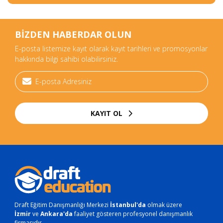
BİZDEN HABERDAR OLUN
E-posta listemize kayıt olarak kayıt tarihleri ve promosyonlar
hakkında bilgi sahibi olabilirsiniz.
KAYIT OL
Draft Eğitim Danışmanlığı Merkezi
İstanbul'da
olmak üzere
İzmir
ve
Ankara'da
faaliyet gösteren profesyonel danışmanlık
firmasıdır.