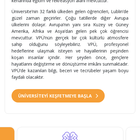
kenarında eğitim ve rekreasyon alanı mevcuttur.
Üniversite’nin 32 farklı ülkeden gelen öğrencileri, Lublin’de
güzel zaman geçirirler. Çoğu tatillerde diğer Avrupa
ülkelerini dolaşır. Avrupa’nın yanı sıra Kuzey ve Güney
Amerika, Afrika ve Asya’dan gelen pek çok öğrencisi
mevcuttur. VPÜ’nün gerçek bir çok kültürlü atmosfere
sahip olduğunu söyleyebiliriz. VPÜ, profesyonel
hedeflerine ulaşmak isteyen ve hayallerinin peşinden
koşan insanlar içindir. Her şeyden önce, gençlere
hayatlarını değiştirme ve dönüştürme imkânı sunmaktadır.
VPÜ’de kazanılan bilgi, beceri ve tecrübeler yaşam boyu
faydalı olacaktır.
ÜNİVERSİTEYİ KEŞFETMEYE BAŞLA