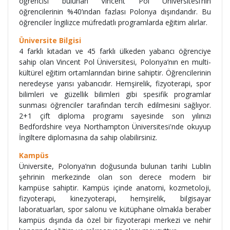
öğrencisi bulunan Vincent Pol Üniversitesi’nin
öğrencilerinin %40’ından fazlası Polonya dışındandır. Bu
öğrenciler İngilizce müfredatlı programlarda eğitim alırlar.
Üniversite Bilgisi
4 farklı kıtadan ve 45 farklı ülkeden yabancı öğrenciye
sahip olan Vincent Pol Üniversitesi, Polonya’nın en multi-
kültürel eğitim ortamlarından birine sahiptir. Öğrencilerinin
neredeyse yarısı yabancıdır. Hemşirelik, fizyoterapi, spor
bilimleri ve güzellik bilimleri gibi spesifik programlar
sunması öğrenciler tarafından tercih edilmesini sağlıyor.
2+1 çift diploma programı sayesinde son yılınızı
Bedfordshire veya Northampton Üniversitesi'nde okuyup
İngiltere diplomasına da sahip olabilirsiniz.
Kampüs
Üniversite, Polonya’nın doğusunda bulunan tarihi Lublin
şehrinin merkezinde olan son derece modern bir
kampüse sahiptir. Kampüs içinde anatomi, kozmetoloji,
fizyoterapi, kinezyoterapi, hemşirelik, bilgisayar
laboratuarları, spor salonu ve kütüphane olmakla beraber
kampüs dışında da özel bir fizyoterapi merkezi ve nehir