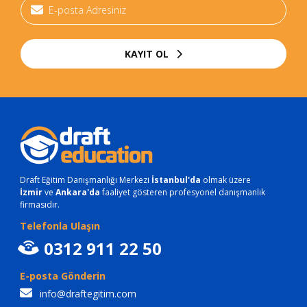
KAYIT OL
Draft Eğitim Danışmanlığı Merkezi
İstanbul'da
olmak üzere
İzmir
ve
Ankara'da
faaliyet gösteren profesyonel danışmanlık
firmasıdır.
Telefonla Ulaşın
0312 911 22 50
E-posta Gönderin
info@draftegitim.com