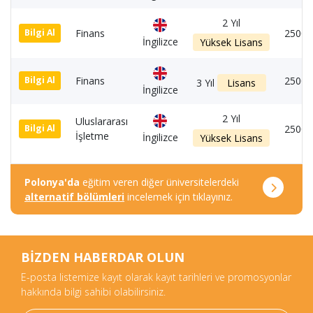
2 Yıl
Finans
2500 
Bilgi Al
İngilizce
Yüksek Lisans
Finans
2500 
Bilgi Al
3 Yıl
Lisans
İngilizce
2 Yıl
Uluslararası
2500 
Bilgi Al
İşletme
İngilizce
Yüksek Lisans
Polonya'da
eğitim veren diğer üniversitelerdeki
alternatif bölümleri
incelemek için tıklayınız.
BİZDEN HABERDAR OLUN
E-posta listemize kayıt olarak kayıt tarihleri ve promosyonlar
hakkında bilgi sahibi olabilirsiniz.