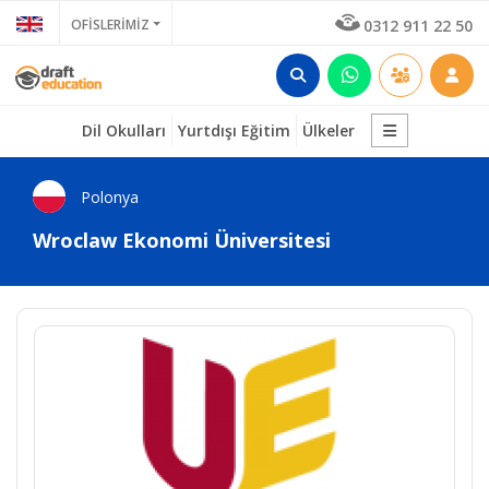
OFİSLERİMİZ
0312 911 22 50
Dil Okulları
Yurtdışı Eğitim
Ülkeler
Polonya
Wroclaw Ekonomi Üniversitesi