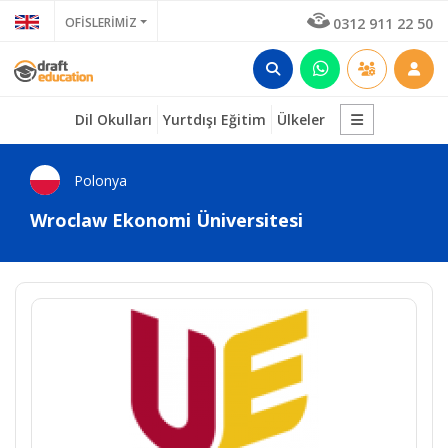
OFİSLERİMİZ
0312 911 22 50
Dil Okulları
Yurtdışı Eğitim
Ülkeler
Polonya
Wroclaw Ekonomi Üniversitesi