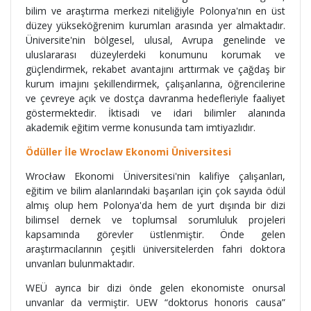
bilim ve araştırma merkezi niteliğiyle Polonya'nın en üst
düzey yükseköğrenim kurumları arasında yer almaktadır.
Üniversite'nin bölgesel, ulusal, Avrupa genelinde ve
uluslararası düzeylerdeki konumunu korumak ve
güçlendirmek, rekabet avantajını arttırmak ve çağdaş bir
kurum imajını şekillendirmek, çalışanlarına, öğrencilerine
ve çevreye açık ve dostça davranma hedefleriyle faaliyet
göstermektedir. İktisadi ve idari bilimler alanında
akademik eğitim verme konusunda tam imtiyazlıdır.
Ödüller İle Wroclaw Ekonomi Üniversitesi
Wrocław Ekonomi Üniversitesi'nin kalifiye çalışanları,
eğitim ve bilim alanlarındaki başarıları için çok sayıda ödül
almış olup hem Polonya'da hem de yurt dışında bir dizi
bilimsel dernek ve toplumsal sorumluluk projeleri
kapsamında görevler üstlenmiştir. Önde gelen
araştırmacılarının çeşitli üniversitelerden fahri doktora
unvanları bulunmaktadır.
WEÜ ayrıca bir dizi önde gelen ekonomiste onursal
unvanlar da vermiştir. UEW “doktorus honoris causa”