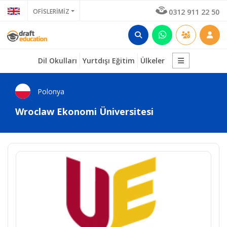
OFİSLERİMİZ
0312 911 22 50
Dil Okulları
Yurtdışı Eğitim
Ülkeler
Polonya
Wroclaw Ekonomi Üniversitesi