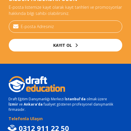
E-posta listemize kayıt olarak kayıt tarihleri ve promosyonlar
hakkında bilgi sahibi olabilirsiniz.
KAYIT OL
Draft Eğitim Danışmanlığı Merkezi
İstanbul'da
olmak üzere
İzmir
ve
Ankara'da
faaliyet gösteren profesyonel danışmanlık
firmasıdır.
Telefonla Ulaşın
0312 911 22 50