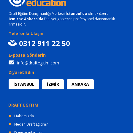
Draft Eğitim Danışmanlığı Merkezi
İstanbul'da
olmak üzere
İzmir
ve
Ankara'da
faaliyet gösteren profesyonel danışmanlık
firmasıdır.
Telefonla Ulaşın
0312 911 22 50
E-posta Gönderin
info@draftegitim.com
Ziyaret Edin
İSTANBUL
İZMİR
ANKARA
DRAFT EĞİTİM
Hakkımızda
Neden Draft Eğitim?
Danışmanlarımız