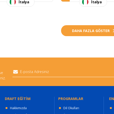
İtalya
İtalya
DAHA FAZLA GÖSTER
 ve
niz.
DRAFT EĞİTİM
PROGRAMLAR
EN
Hakkımızda
Dil Okulları