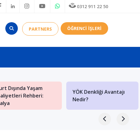
0312 911 22 50
ÖĞRENCİ İŞLERİ
PARTNERS
ışında Yaşam
YÖK Denkliği Avantajı
tleri Rehberi:
U
Nedir?
E