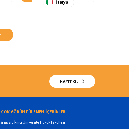
İtalya
KAYIT OL
 ÇOK GÖRÜNTÜLENEN İÇERİKLER
Sınavsız İkinci Üniversite Hukuk Fakültesi