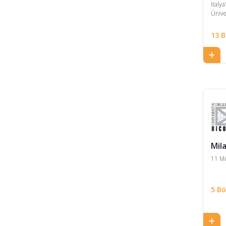
İnsan Onkolojisi
İtaly
Ünive
Biyomedikal Laboratuvar
Teknikleri
13 
Biyomedikal Mühendisliği
Biyomedikal ve Nöromotor
Bilimleri
Biyoteknoloji
Çevre Mühendisliği
Çevre ve İşyeri Koruma
Teknikleri
Mil
11 Mü
Çevre ve Peyzaj
Mühendisliği
Çevre ve Sağlık için
5 B
Coğrafya Bilimleri
Çevre, Arazi ve Altyapı