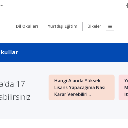
Dil Okulları
Yurtdışı Eğitim
Ülkeler
Okullar
Hangi Alanda Yüksek
Yurt D
ya'da 17
i Nedir? Nasıl
Lisans Yapacağıma Nasıl
Maliye
bilirsiniz
Karar Verebiliri...
İtalya