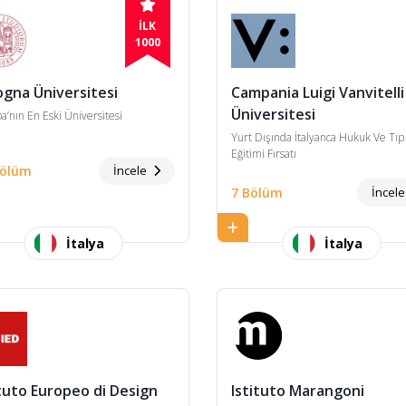
İLK
1000
ogna Üniversitesi
Campania Luigi Vanvitelli
Üniversitesi
a’nın En Eski Üniversitesi
Yurt Dışında İtalyanca Hukuk Ve Tıp
Eğitimi Fırsatı
Bölüm
İncele
7 Bölüm
İncel
İtalya
İtalya
ituto Europeo di Design
Istituto Marangoni