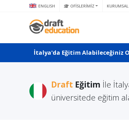
ENGLISH
OFİSLERİMİZ
KURUMSAL
İtalya'da Eğitim Alabileceğiniz 
Sınavsız Giriş: Avrupa
Draft
Eğitim
İle İtal
vsız
Eğitim Vizes
Üniversitelerinin
arı
Alınır?
Eğitimdeki Yenilikç...
üniversitede eğitim ala