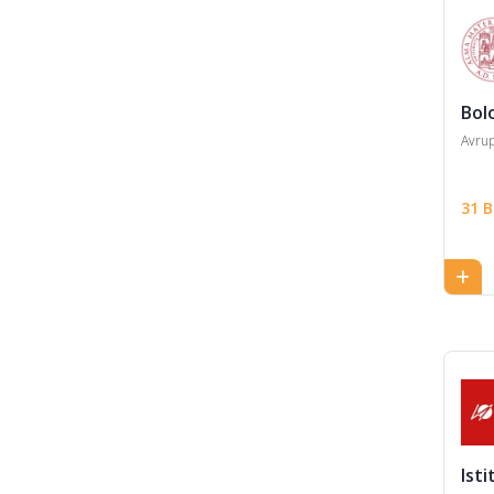
Bağcılık ve Şarap Kültürü
Beşeri Bilimler (DISUM)
Bilgisayar Bilimleri ve
Bol
Mühendisliği
Avrup
Bilgisayar Teknolojileri
Bilgisayar ve Sistem
31 
Mühendisliği
Bilişim Sistemleri
Mühendisliği
Biyobilişim
Biyoloji
Biyolojik Bilim,
Biyoteknoloji ve
Biyofarmasötik
Ist
Biyomedikal Bilimler ve