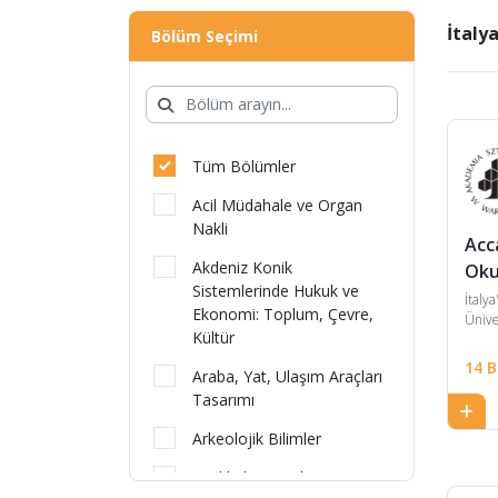
İtaly
Bölüm Seçimi
Tüm Bölümler
Acil Müdahale ve Organ
Nakli
Acc
Akdeniz Konik
Oku
Sistemlerinde Hukuk ve
İtaly
Ekonomi: Toplum, Çevre,
Ünive
Kültür
14 
Araba, Yat, Ulaşım Araçları
Tasarımı
Arkeolojik Bilimler
Ayakkabı ve Takı Tasarımı