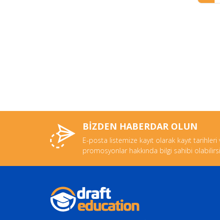
Mühendisliği
CG Animasyon
Çocukluk Çağı Nöro ve
Psikomotrikliği
Çok Kanallı Pazarlama
Yönetimi (International)
Deneysel, Teşhis ve Özel
Tıp Anabilim Dalı - DIMES
Deniz Bilimi
BİZDEN HABERDAR OLUN
Deniz Çevresi Biyolojisi ve
E-posta listemize kayıt olarak kayıt tarihleri
Ekolojisi ve Deniz
promosyonlar hakkında bilgi sahibi olabilirsi
Kaynaklarının Sürdürülebilir
Kullanımı
Dil ve Kültürel Miras
Diller, Kültürler, Edebiyat,
Çeviri