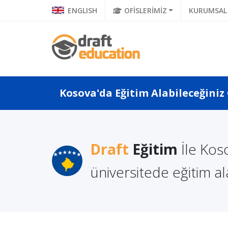
ENGLISH
OFİSLERİMİZ
KURUMSAL
Kosova'da Eğitim Alabileceğiniz
tsız ve
Doğu Saraybosna
Draft
Eğitim
İle Kos
Eğitim 
cretleriyle
Üniversitesi: Akademik
Alınır?
sn...
Fırsatlar ve Kaliteli...
üniversitede eğitim ala