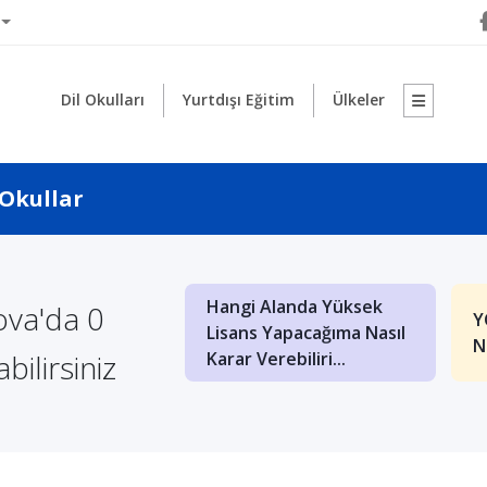
Dil Okulları
Yurtdışı Eğitim
Ülkeler
 Okullar
Hangi Alanda Yüksek
ova'da 0
Vizesi Nedir? Nasıl
Y
Lisans Yapacağıma Nasıl
N
bilirsiniz
Karar Verebiliri...