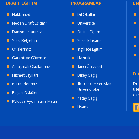
DRAFT EĞİTİM
PROGRAMLAR
EN
Hakkımızda
Dil Okulları
Neden Draft Eğitim?
Üniversite
Danışmanlarımız
Online Eğitim
Yetki Belgeleri
Yüksek Lisans
Ofislerimiz
İngilizce Eğitim
Garanti ve Güvence
Hazırlık
Anlaşmalı Okullarımız
İkinci Üniversite
Dİ
Hizmet Sayıları
Dikey Geçiş
Dra
Partnerlerimiz
İlk 1000’de Yer Alan
üz
Üniversiteler
Başarı Öyküleri
dan
Yatay Geçiş
KVKK ve Aydınlatma Metni
Lisans