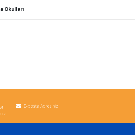
a Okulları
 ve
niz.