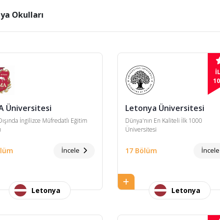
ya Okulları
İ
10
A Üniversitesi
Letonya Üniversitesi
Dışında İngilizce Müfredatlı Eğitim
Dünya'nın En Kaliteli İlk 1000
ı
Üniversitesi
ölüm
İncele
17 Bölüm
İncel
Letonya
Letonya