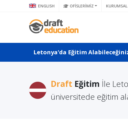
ENGLISH
OFİSLERİMİZ
KURUMSAL
Letonya'da Eğitim Alabileceğini
lgesinde
Litvanya'dan Üniversite
Avrupa
Draft
Eğitim
İle Let
Mezunu Olan
Okuyan Öğrencilerin
Üniver
Ava...
Karşılaştıkları ...
üniversitede eğitim ala
Azaltan