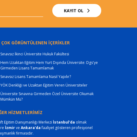
KAYIT OL
 ÇOK GÖRÜNTÜLENEN İÇERİKLER
Sınavsız İkinci Üniversite Hukuk Fakültesi
Hem Uzaktan Eğitim Hem Yurt Dışında Üniversite: Dgs'ye
Girmeden Lisans Tamamlamak
Sınavsız Lisans Tamamlama Nasıl Yapılır?
YÖK Denkliği ve Uzaktan Eğitim Veren Üniversiteler
Üniversite Sınavına Girmeden Özel Üniversite Okumak
Mümkün Mü?
ĞER HİZMETLERİMİZ
ft Eğitim Danışmanlığı Merkezi
İstanbul'da
olmak
ere
İzmir
ve
Ankara'da
faaliyet gösteren profesyonel
ışmanlık firmasıdır.