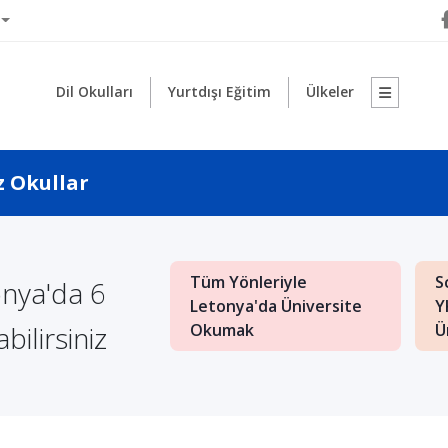
Dil Okulları
Yurtdışı Eğitim
Ülkeler
z Okullar
'da Sınavsız
Tüm Yönleriyle
S
onya'da 6
site Okuma: Stresi
Letonya'da Üniversite
Y
bilirsiniz
 Bir Seç...
Okumak
Ü