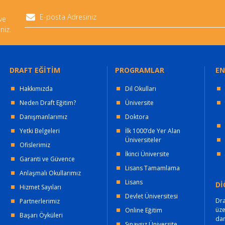
 ve
niz.
DRAFT EĞİTİM
PROGRAMLAR
EN
Hakkımızda
Dil Okulları
Neden Draft Eğitim?
Üniversite
Danışmanlarımız
Doktora
Yetki Belgeleri
İlk 1000’de Yer Alan
Üniversiteler
Ofislerimiz
İkinci Üniversite
Garanti ve Güvence
Lisans Tamamlama
Anlaşmalı Okullarımız
Lisans
Dİ
Hizmet Sayıları
Devlet Üniversitesi
Dra
Partnerlerimiz
üz
Online Eğitim
Başarı Öyküleri
dan
Sınavsız Üniversite