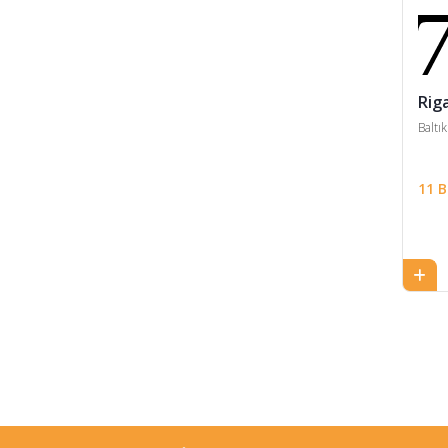
Çocuk Ve Gençlerde Sosyal
Hizmet
Diş Hekimliği
Rig
Eczacılık
Baltık
Elektrik Mühendisliği
Elektronik
11 
Elektronik ve Mobil İletişim
Endüstri Mühendisliği
Ergoterapi
Fizyoterapi
Fransız Dilbilimi
Girişimcilik ve Yönetim
Giyim ve Tekstil