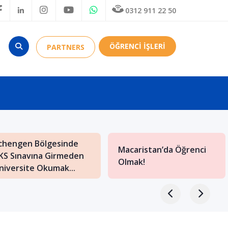
0312 911 22 50
ÖĞRENCİ İŞLERİ
PARTNERS
chengen Bölgesinde
Macaristan’da Öğrenci
KS Sınavına Girmeden
Olmak!
niversite Okumak...