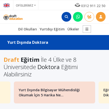
OFİSLERİMİZ
0312 911 22 50
Dil Okulları
Yurtdışı Eğitim
Ülkeler
Yurt Dışında Doktora
Draft
Eğitim
İle 4 Ülke ve 8
Üniversitede
Doktora
Eğitimi
Alabilirsiniz
Yurt Dışında Bilgisayar Mühendisliği
Eğit
Okumak İçin 5 Harika Ne...
Dikk