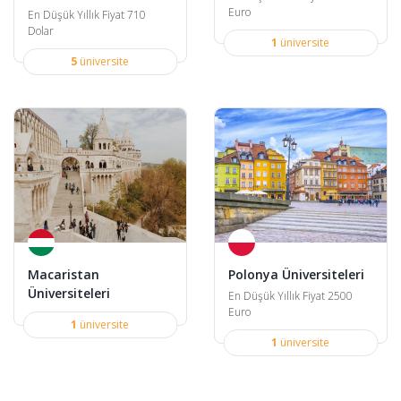
Euro
En Düşük Yıllık Fiyat 710
Dolar
1
üniversite
5
üniversite
Macaristan
Polonya Üniversiteleri
Üniversiteleri
En Düşük Yıllık Fiyat 2500
Euro
1
üniversite
1
üniversite