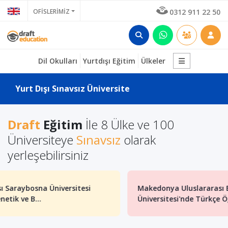
OFİSLERİMİZ
0312 911 22 50
Dil Okulları
Yurtdışı Eğitim
Ülkeler
Yurt Dışı Sınavsız Üniversite
Draft
Eğitim
İle 8 Ülke ve 100
Üniversiteye
Sınavsız
olarak
yerleşebilirsiniz
Makedonya Uluslararası Balkan
Mak
Üniversitesi'nde Türkçe Öğretm...
Haz