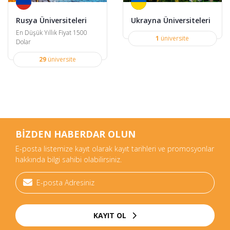
Rusya Üniversiteleri
Ukrayna Üniversiteleri
En Düşük Yıllık Fiyat 1500
1
üniversite
Dolar
29
üniversite
BİZDEN HABERDAR OLUN
E-posta listemize kayıt olarak kayıt tarihleri ve promosyonlar
hakkında bilgi sahibi olabilirsiniz.
KAYIT OL