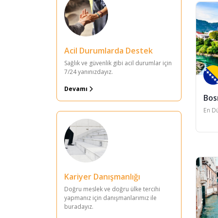
Devlet Üniversitesi
İlk 1000’de Yer Alan
Üniversiteler
Acil Durumlarda Destek
Hazırlık
Sağlık ve güvenlik gibi acil durumlar için
Lisans Tamamlama
7/24 yanınızdayız.
Lisans
Devamı
Bos
Vakıf Üniversitesi
En Dü
MBA
Kariyer Danışmanlığı
Doğru meslek ve doğru ülke tercihi
yapmanız için danışmanlarımız ile
buradayız.