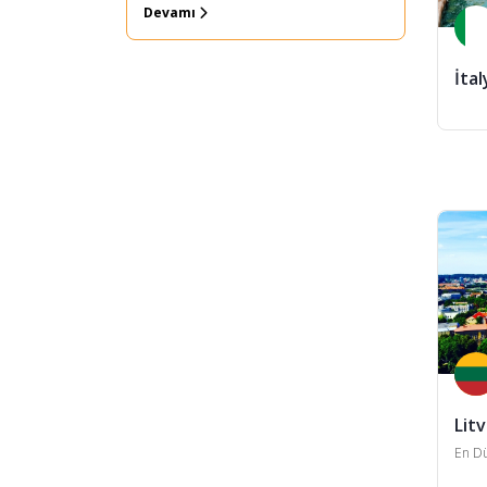
Devamı
İtal
Lit
En Dü