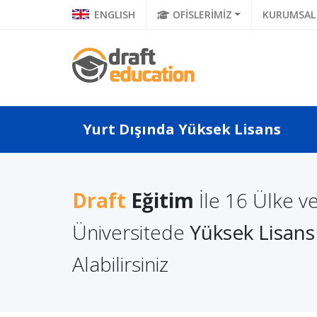
ENGLISH
OFİSLERİMİZ
KURUMSAL
Yurt Dışında Yüksek Lisans
Draft
Eğitim
İle 16 Ülke v
 Yüksek
Uluslararası Balkan
Budape
mi Almanın
Üniversitesi Bilgisayar
Bölümü
Üniversitede
Yüksek Lisan
Mühendisliği Yü...
Ünivers
Alabilirsiniz