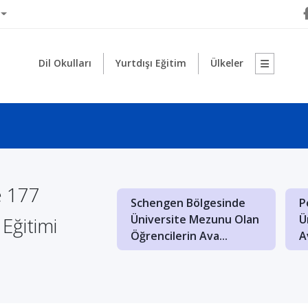
Dil Okulları
Yurtdışı Eğitim
Ülkeler
e 177
şte’de Mimarlık
Schengen Bölgesinde
P
 Olan
Üniversite Mezunu Olan
Ü
s
Eğitimi
iteler
Öğrencilerin Ava...
A