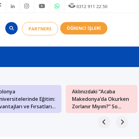
0312 911 22 50
ÖĞRENCİ İŞLERİ
PARTNERS
olonya
Aklınızdaki “Acaba
niversitelerinde Eğitim:
Makedonya’da Okurken
vantajları ve Fırsatları...
Zorlanır Mıyım?” So...