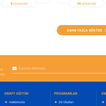
4
üniversite
10
üniversite
DAHA FAZLA GÖSTER
 ve
niz.
DRAFT EĞİTİM
PROGRAMLAR
EN
Hakkımızda
Dil Okulları