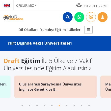
OFİSLERİMİZ
0312 911 22 50
Dil Okulları
Yurtdışı Eğitim
Ülkeler
Yurt Dışında Vakıf Üniversiteleri
Draft
Eğitim
İle 5 Ülke ve 7 Vakıf
Üniversitesinde Eğitim Alabilirsiniz
eri,
Uluslararası Saraybosna Üniversitesi
Mak
İngilizce Genetik ve B...
Üni