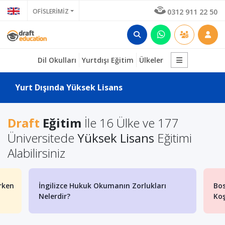
OFİSLERİMİZ
0312 911 22 50
Dil Okulları
Yurtdışı Eğitim
Ülkeler
Yurt Dışında Yüksek Lisans
Draft
Eğitim
İle 16 Ülke ve 177
Üniversitede
Yüksek Lisans
Eğitimi
Alabilirsiniz
rken
İngilizce Hukuk Okumanın Zorlukları
Bos
Nelerdir?
Koş