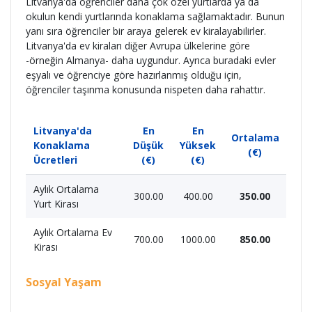
Litvanya'da öğrenciler daha çok özel yurtlarda ya da
okulun kendi yurtlarında konaklama sağlamaktadır. Bunun
yanı sıra öğrenciler bir araya gelerek ev kiralayabilirler.
Litvanya'da ev kiraları diğer Avrupa ülkelerine göre
-örneğin Almanya- daha uygundur. Ayrıca buradaki evler
eşyalı ve öğrenciye göre hazırlanmış olduğu için,
öğrenciler taşınma konusunda nispeten daha rahattır.
Litvanya'da
En
En
Ortalama
Konaklama
Düşük
Yüksek
(€)
Ücretleri
(€)
(€)
Aylık Ortalama
300.00
400.00
350.00
Yurt Kirası
Aylık Ortalama Ev
700.00
1000.00
850.00
Kirası
Sosyal Yaşam