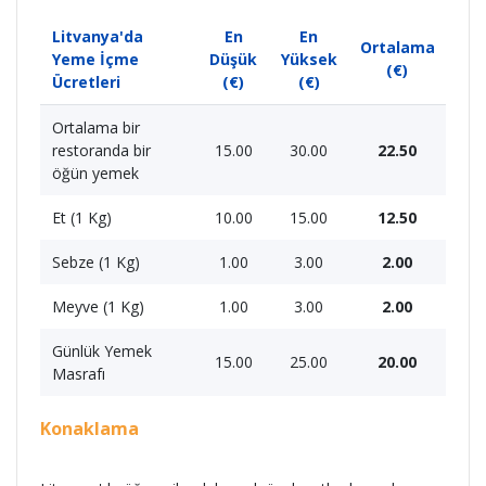
Litvanya'da
En
En
Ortalama
Yeme İçme
Düşük
Yüksek
(€)
Ücretleri
(€)
(€)
Ortalama bir
restoranda bir
15.00
30.00
22.50
öğün yemek
Et (1 Kg)
10.00
15.00
12.50
Sebze (1 Kg)
1.00
3.00
2.00
Meyve (1 Kg)
1.00
3.00
2.00
Günlük Yemek
15.00
25.00
20.00
Masrafı
Konaklama