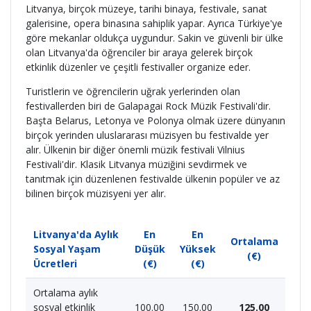
Litvanya, birçok müzeye, tarihi binaya, festivale, sanat
galerisine, opera binasına sahiplik yapar. Ayrıca Türkiye'ye
göre mekanlar oldukça uygundur. Sakin ve güvenli bir ülke
olan Litvanya'da öğrenciler bir araya gelerek birçok
etkinlik düzenler ve çeşitli festivaller organize eder.
Turistlerin ve öğrencilerin uğrak yerlerinden olan
festivallerden biri de Galapagai Rock Müzik Festivali'dir.
Başta Belarus, Letonya ve Polonya olmak üzere dünyanın
birçok yerinden uluslararası müzisyen bu festivalde yer
alır. Ülkenin bir diğer önemli müzik festivali Vilnius
Festivali'dir. Klasik Litvanya müziğini sevdirmek ve
tanıtmak için düzenlenen festivalde ülkenin popüler ve az
bilinen birçok müzisyeni yer alır.
Litvanya'da Aylık
En
En
Ortalama
Sosyal Yaşam
Düşük
Yüksek
(€)
Ücretleri
(€)
(€)
Ortalama aylık
sosyal etkinlik
100.00
150.00
125.00