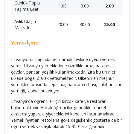
Günlük Toplu
1.00
3.00
2.00
Taşıma Bileti
Aylık Ulaşım
20.00
30.00
25.00
Masrafı
Yeme-İçme
Litvanya mutfağında her damak zevkine uygun yemek
vardır. Litvanya yemeklerinde özellikle arpa, patates,
çavdar, pancar, yeşillik kullanılmaktadır. Zira bu ürünler
ülkede doğal olarak yetişmektedir. Ülkenin en meşhur
yemekleri arasında cepelinai, pancar çorbası, saltibarsciai
yemeği, kibinai bulunuyor.
Litvanya'da öğrenciler için birçok kafe ve restoran
bulunmaktadır. Ancak öğrenciler genellikle market
alışverişi yaparak, yiyeceklerini kendileri hazırlamaktadır.
Yemek fiyatları restorana göre değişkenlik gösterse de bir
öğün yemek yaklaşık olarak 15-35 € aralığındadır.