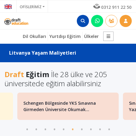
OFİSLERİMİZ
0312 911 22 50
Dil Okulları
Yurtdışı Eğitim
Ülkeler
Litvanya Yaşam Maliyetleri
Draft
Eğitim
İle 28 ülke ve 205
üniversitede eğitim alabilirsiniz
 YKS Sınavına
Sınavsız Şartsız Yurt Dışında İngili
 Okumak...
Yazılım Mühendisliğ...