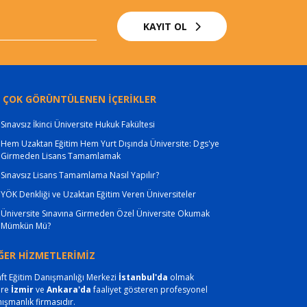
KAYIT OL
 ÇOK GÖRÜNTÜLENEN İÇERİKLER
Sınavsız İkinci Üniversite Hukuk Fakültesi
Hem Uzaktan Eğitim Hem Yurt Dışında Üniversite: Dgs'ye
Girmeden Lisans Tamamlamak
Sınavsız Lisans Tamamlama Nasıl Yapılır?
YÖK Denkliği ve Uzaktan Eğitim Veren Üniversiteler
Üniversite Sınavına Girmeden Özel Üniversite Okumak
Mümkün Mü?
ĞER HİZMETLERİMİZ
ft Eğitim Danışmanlığı Merkezi
İstanbul'da
olmak
ere
İzmir
ve
Ankara'da
faaliyet gösteren profesyonel
ışmanlık firmasıdır.