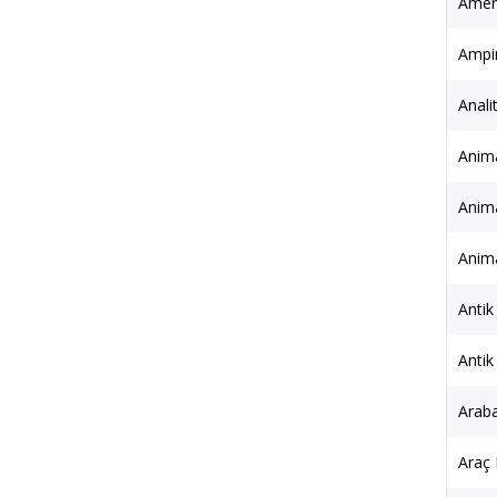
Ameri
Ampir
Anali
Anim
Anim
Anima
Antik
Antik
Araba
Araç 