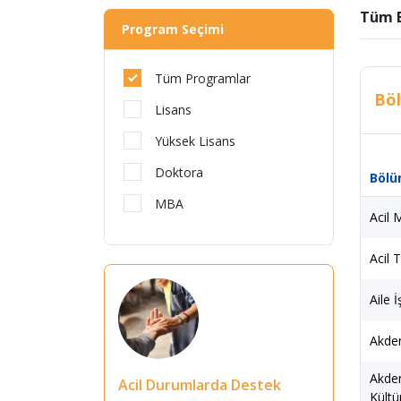
Tüm 
Program Seçimi
Tüm Programlar
Böl
Lisans
Yüksek Lisans
Doktora
Bölü
MBA
Acil 
Acil 
Aile 
Akden
Akden
Acil Durumlarda Destek
Kültü