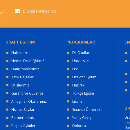
 ve
niz.
DRAFT EĞİTİM
PROGRAMLAR
EN
Hakkımızda
Dil Okulları
Neden Draft Eğitim?
Üniversite
Danışmanlarımız
Lise
Yetki Belgeleri
Uzaktan Eğitim
Ofislerimiz
Hazırlık
Garanti ve Güvence
Türkçe Eğitim
Anlaşmalı Okullarımız
Lisans
Dİ
Hizmet Sayıları
Sınavsız Üniversite
Dra
Partnerlerimiz
Yatay Geçiş
üz
Başarı Öyküleri
Doktora
dan