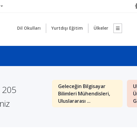
Dil Okulları
Yurtdışı Eğitim
Ülkeler
arası Balkan
Geleceğin Bilgisayar
U
e 205
itesi Bilgisayar
Bilimleri Mühendisleri,
Ü
niz
sliği Yü...
Uluslararası ...
G