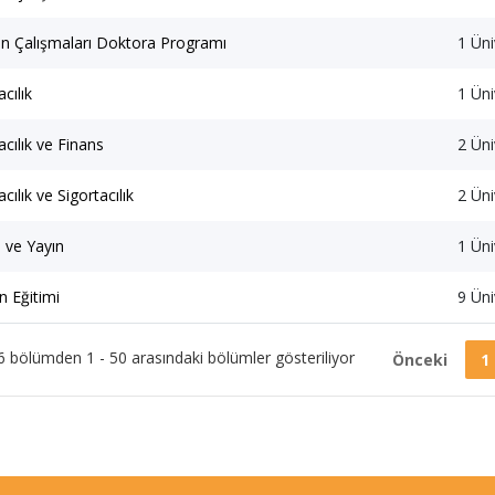
n Çalışmaları Doktora Programı
1 Üni
cılık
1 Üni
cılık ve Finans
2 Üni
cılık ve Sigortacılık
2 Üni
 ve Yayın
1 Üni
 Eğitimi
9 Üni
6 bölümden 1 - 50 arasındaki bölümler gösteriliyor
Önceki
1