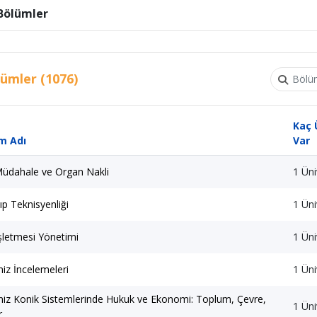
Bölümler
ümler (1076)
Kaç 
m Adı
Var
Müdahale ve Organ Nakli
1 Üni
Tıp Teknisyenliği
1 Üni
İşletmesi Yönetimi
1 Üni
iz İncelemeleri
1 Üni
iz Konik Sistemlerinde Hukuk ve Ekonomi: Toplum, Çevre,
1 Üni
r