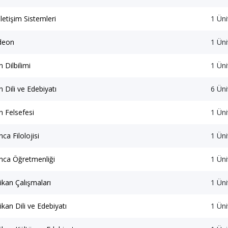
 İletişim Sistemleri
1 Üni
deon
1 Üni
 Dilbilimi
1 Üni
 Dili ve Edebiyatı
6 Üni
 Felsefesi
1 Üni
ca Filolojisi
1 Üni
nca Öğretmenliği
1 Üni
kan Çalışmaları
1 Üni
kan Dili ve Edebiyatı
1 Üni